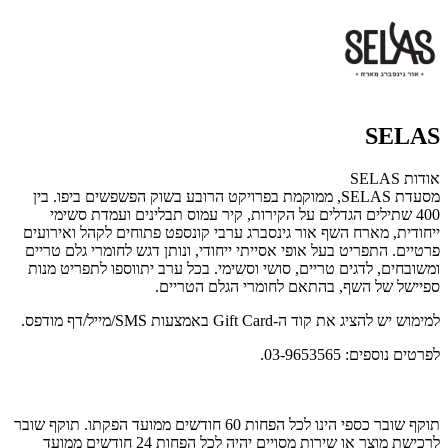
SELAS
אודות SELAS
מסעדת SELAS, ממוקמת בפרויקט הרובע בשוק הפשפשים ביפו. בין
400 שתילים הגדלים על הקירות, קיר עמוס תבלינים ועמדת סשימי
ייחודית, מארח השף אור גינסברג ערבי קונספט פתוחים לקהל ואירועים
פרטיים. התפריט בעל אופי אסייתי ייחודי, ונותן דגש לחומרי גלם טריים
ומשובחים, לדגים טריים, סושי וסשימי. בכל ערב יתווספו לתפריט מנות
ספיישל של השף, בהתאם לחומרי הגלם הטריים.
למימוש יש להציג את קוד ה-Gift Card באמצעות SMS/מייל/דף מודפס.
לפרטים נוספים: 03-9653565.
תוקף שובר כספי הינו לכל הפחות 60 חודשים ממועד הפקתו. תוקף שובר
לרכישת מוצר או שירות מסויים יהיה לכל הפחות 24 חודשים ממועד