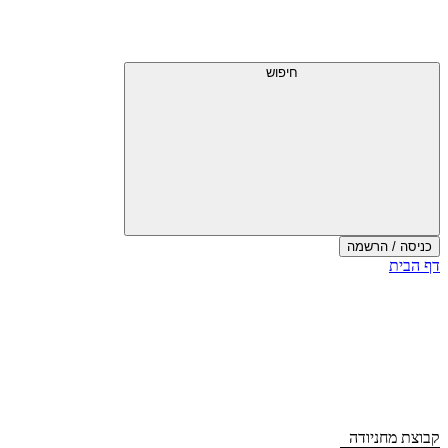
דלג
תפריט
מעל
עליון
תפריט
עליון
חיפוש
כניסה / הרשמה
סוף
דף הבית
אזור
תפריט
עליון
קבוצת מחניודה