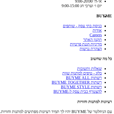
א׳-ה׳ 9:00-20:00
יום ו׳ וערבי חג 9:00-15:00
BUYME
כניסת בתי עסק - שותפים
אודות
Careers
תקנון האתר
מדיניות הגנת פרטיות
הצהרת נגישות
כל מה שחשוב
שאלות ותשובות
בלוג - טיפים למתנות שוות
רשתות BUYME ALL
רשתות BUYME TOGETHER
רשתות BUYME STYLE
להצטרף כבית עסק ל-BUYME
רעיונות למתנות וחוויות
עם הניוזלטר של BUYME יהיו לך תמיד רעיונות מפתיעים למתנות וחוויות.