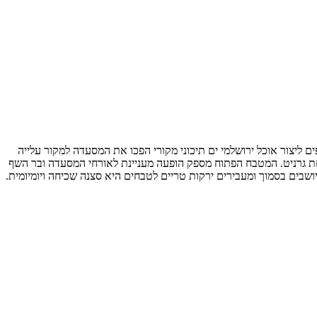
ם של השפים ליצור אוכל ירושלמי ים תיכוני מקורי הפכו את המסעדה למקור עלייה
פחת גרניט. המטבח הפתוח מספק הופעה מעניינת לאורחי המסעדה ובר השף
בים בסמוך ומעבירים ירקות טריים לטבחים היא סצנה שכיחה ויומיומית.