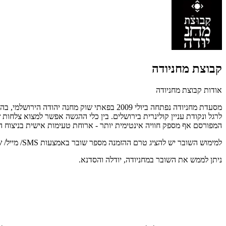
קבוצת מחניודה
אודות קבוצת מחניודה
מסעדת מחניודה נפתחה ביולי 2009 בפאתי שוק
לרגל ונקודת עניין קולינרית בירושלים. בין כלי ההגשה אפשר למצוא צלח
המפורסם אף מספק חוויה אינטימית יותר - ארוחת טעימות אישית בניצוח 
למימוש השובר יש להציג טרם ההזמנה מספר שובר באמצעות SMS/ מייל/ שובר מודפס. לפרטים נוספים : 02-5333442.
ניתן לממש את השובר במחניודה, יודלה והסדנא.