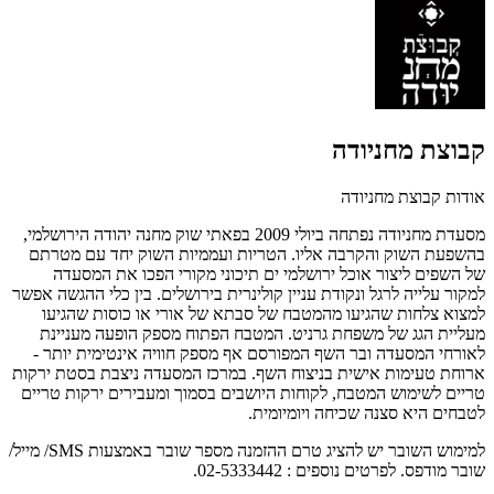
קבוצת מחניודה
אודות קבוצת מחניודה
מסעדת מחניודה נפתחה ביולי 2009 בפאתי שוק מחנה יהודה הירושלמי,
בהשפעת השוק והקרבה אליו. הטריות ועממיות השוק יחד עם מטרתם
של השפים ליצור אוכל ירושלמי ים תיכוני מקורי הפכו את המסעדה
למקור עלייה לרגל ונקודת עניין קולינרית בירושלים. בין כלי ההגשה אפשר
למצוא צלחות שהגיעו מהמטבח של סבתא של אורי או כוסות שהגיעו
מעליית הגג של משפחת גרניט. המטבח הפתוח מספק הופעה מעניינת
לאורחי המסעדה ובר השף המפורסם אף מספק חוויה אינטימית יותר -
ארוחת טעימות אישית בניצוח השף. במרכז המסעדה ניצבת בסטת ירקות
טריים לשימוש המטבח, לקוחות היושבים בסמוך ומעבירים ירקות טריים
לטבחים היא סצנה שכיחה ויומיומית.
למימוש השובר יש להציג טרם ההזמנה מספר שובר באמצעות SMS/ מייל/
שובר מודפס. לפרטים נוספים : 02-5333442.