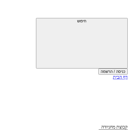
דלג
תפריט
מעל
עליון
תפריט
עליון
חיפוש
כניסה / הרשמה
סוף
דף הבית
אזור
תפריט
עליון
קבוצת מחניודה