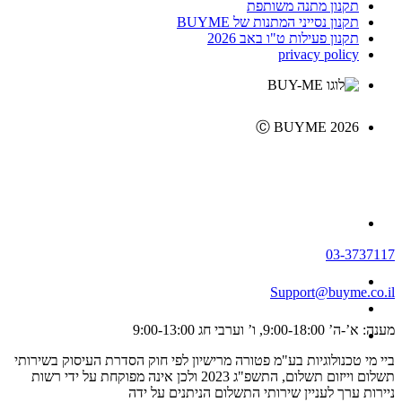
תקנון מתנה משותפת
תקנון נסייני המתנות של BUYME
תקנון פעילות ט"ו באב 2026
privacy policy
Ⓒ BUYME 2026
03-3737117
Support@buyme.co.il
מענה: א’-ה’ 9:00-18:00, ו’ וערבי חג 9:00-13:00
ביי מי טכנולוגיות בע"מ פטורה מרישיון לפי חוק הסדרת העיסוק בשירותי
תשלום וייזום תשלום, התשפ"ג 2023 ולכן אינה מפוקחת על ידי רשות
ניירות ערך לעניין שירותי התשלום הניתנים על ידה