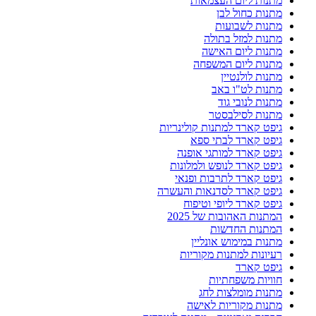
מתנות ליום העצמאות
מתנות כחול לבן
מתנות לשבועות
מתנות למזל בתולה
מתנות ליום האישה
מתנות ליום המשפחה
מתנות לולנטיין
מתנות לט"ו באב
מתנות לנובי גוד
מתנות לסילבסטר
גיפט קארד למתנות קולינריות
גיפט קארד לבתי ספא
גיפט קארד למותגי אופנה
גיפט קארד לנופש ולמלונות
גיפט קארד לתרבות ופנאי
גיפט קארד לסדנאות והעשרה
גיפט קארד ליופי וטיפוח
המתנות האהובות של 2025
המתנות החדשות
מתנות במימוש אונליין
רעיונות למתנות מקוריות
גיפט קארד
חוויות משפחתיות
מתנות מומלצות לחג
מתנות מקוריות לאישה