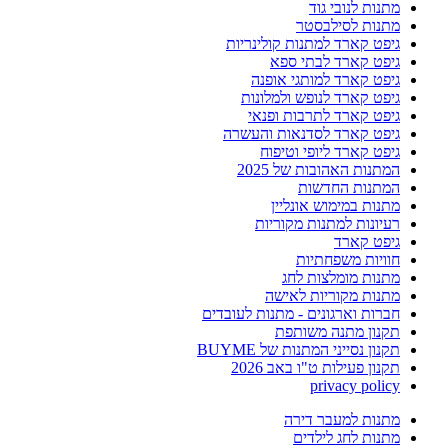
מתנות לנובי גוד
מתנות לסילבסטר
גיפט קארד למתנות קולינריות
גיפט קארד לבתי ספא
גיפט קארד למותגי אופנה
גיפט קארד לנופש ולמלונות
גיפט קארד לתרבות ופנאי
גיפט קארד לסדנאות והעשרה
גיפט קארד ליופי וטיפוח
המתנות האהובות של 2025
המתנות החדשות
מתנות במימוש אונליין
רעיונות למתנות מקוריות
גיפט קארד
חוויות משפחתיות
מתנות מומלצות לחג
מתנות מקוריות לאישה
חברות וארגונים - מתנות לעובדים
תקנון מתנה משותפת
תקנון נסייני המתנות של BUYME
תקנון פעילות ט"ו באב 2026
privacy policy
מתנות למעבר דירה
מתנות לחג לילדים