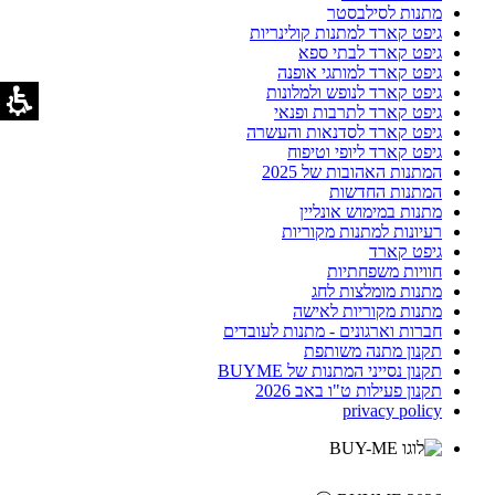
מתנות לסילבסטר
גיפט קארד למתנות קולינריות
גיפט קארד לבתי ספא
גיפט קארד למותגי אופנה
גיפט קארד לנופש ולמלונות
גיפט קארד לתרבות ופנאי
גיפט קארד לסדנאות והעשרה
גיפט קארד ליופי וטיפוח
המתנות האהובות של 2025
המתנות החדשות
מתנות במימוש אונליין
רעיונות למתנות מקוריות
גיפט קארד
חוויות משפחתיות
מתנות מומלצות לחג
מתנות מקוריות לאישה
חברות וארגונים - מתנות לעובדים
תקנון מתנה משותפת
תקנון נסייני המתנות של BUYME
תקנון פעילות ט"ו באב 2026
privacy policy