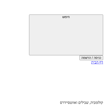
דלג
תפריט
מעל
עליון
תפריט
עליון
חיפוש
כניסה / הרשמה
סוף
דף הבית
אזור
תפריט
עליון
קולומביה, שבילים ואווטסיידרס