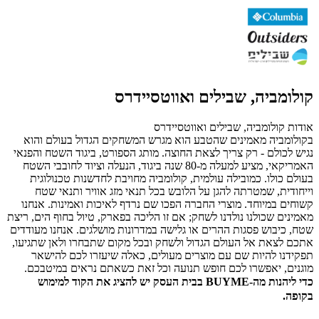
קולומביה, שבילים ואווטסיידרס
אודות קולומביה, שבילים ואווטסיידרס
בקולומביה מאמינים שהטבע הוא מגרש המשחקים הגדול בעולם והוא
נגיש לכולם - רק צריך לצאת החוצה. מותג הספורט, ביגוד השטח והפנאי
האמריקאי, מציע למעלה מ-80 שנה ביגוד, הנעלה וציוד לחובבי השטח
בעולם כולו. כמובילה עולמית, קולומביה מחויבת לחדשנות טכנולוגית
וייחודית, שמטרתה להגן על הלובש בכל תנאי מזג אוויר ותנאי שטח
קשוחים במיוחד. מוצרי החברה הפכו שם נרדף לאיכות ואמינות. אנחנו
מאמינים שכולנו נולדנו לשחק; אם זו הליכה בפארק, טיול בחוף הים, ריצת
שטח, כיבוש פסגות ההרים או גלישה במדרונות מושלגים. אנחנו מעודדים
אתכם לצאת אל העולם הגדול ולשחק ובכל מקום שתבחרו ולאן שתגיעו,
תפקידנו להיות שם עם מוצרים מעולים, כאלה שיעזרו לכם להישאר
מוגנים, יאפשרו לכם חופש תנועה וכל זאת כשאתם נראים במיטבכם.
כדי ליהנות מה-BUYME בבית העסק יש להציג את הקוד למימוש
בקופה.