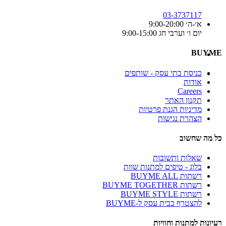
03-3737117
א׳-ה׳ 9:00-20:00
יום ו׳ וערבי חג 9:00-15:00
BUYME
כניסת בתי עסק - שותפים
אודות
Careers
תקנון האתר
מדיניות הגנת פרטיות
הצהרת נגישות
כל מה שחשוב
שאלות ותשובות
בלוג - טיפים למתנות שוות
רשתות BUYME ALL
רשתות BUYME TOGETHER
רשתות BUYME STYLE
להצטרף כבית עסק ל-BUYME
רעיונות למתנות וחוויות