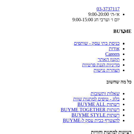
03-3737117
א׳-ה׳ 9:00-20:00
יום ו׳ וערבי חג 9:00-15:00
BUYME
כניסת בתי עסק - שותפים
אודות
Careers
תקנון האתר
מדיניות הגנת פרטיות
הצהרת נגישות
כל מה שחשוב
שאלות ותשובות
בלוג - טיפים למתנות שוות
רשתות BUYME ALL
רשתות BUYME TOGETHER
רשתות BUYME STYLE
להצטרף כבית עסק ל-BUYME
רעיונות למתנות וחוויות