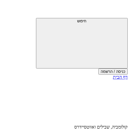
דלג
תפריט
מעל
עליון
תפריט
עליון
חיפוש
כניסה / הרשמה
סוף
דף הבית
אזור
תפריט
עליון
קולומביה, שבילים ואווטסיידרס