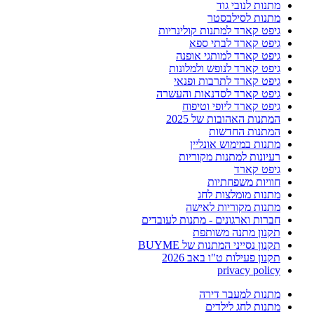
מתנות לנובי גוד
מתנות לסילבסטר
גיפט קארד למתנות קולינריות
גיפט קארד לבתי ספא
גיפט קארד למותגי אופנה
גיפט קארד לנופש ולמלונות
גיפט קארד לתרבות ופנאי
גיפט קארד לסדנאות והעשרה
גיפט קארד ליופי וטיפוח
המתנות האהובות של 2025
המתנות החדשות
מתנות במימוש אונליין
רעיונות למתנות מקוריות
גיפט קארד
חוויות משפחתיות
מתנות מומלצות לחג
מתנות מקוריות לאישה
חברות וארגונים - מתנות לעובדים
תקנון מתנה משותפת
תקנון נסייני המתנות של BUYME
תקנון פעילות ט"ו באב 2026
privacy policy
מתנות למעבר דירה
מתנות לחג לילדים