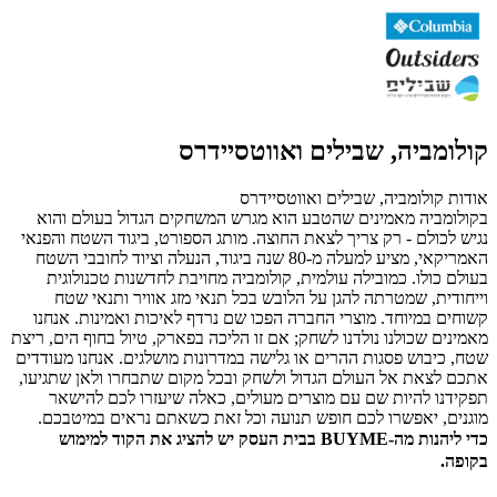
קולומביה, שבילים ואווטסיידרס
אודות קולומביה, שבילים ואווטסיידרס
בקולומביה מאמינים שהטבע הוא מגרש המשחקים הגדול בעולם והוא
נגיש לכולם - רק צריך לצאת החוצה. מותג הספורט, ביגוד השטח והפנאי
האמריקאי, מציע למעלה מ-80 שנה ביגוד, הנעלה וציוד לחובבי השטח
בעולם כולו. כמובילה עולמית, קולומביה מחויבת לחדשנות טכנולוגית
וייחודית, שמטרתה להגן על הלובש בכל תנאי מזג אוויר ותנאי שטח
קשוחים במיוחד. מוצרי החברה הפכו שם נרדף לאיכות ואמינות. אנחנו
מאמינים שכולנו נולדנו לשחק; אם זו הליכה בפארק, טיול בחוף הים, ריצת
שטח, כיבוש פסגות ההרים או גלישה במדרונות מושלגים. אנחנו מעודדים
אתכם לצאת אל העולם הגדול ולשחק ובכל מקום שתבחרו ולאן שתגיעו,
תפקידנו להיות שם עם מוצרים מעולים, כאלה שיעזרו לכם להישאר
מוגנים, יאפשרו לכם חופש תנועה וכל זאת כשאתם נראים במיטבכם.
כדי ליהנות מה-BUYME בבית העסק יש להציג את הקוד למימוש
בקופה.