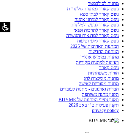
מתנות לסילבסטר
גיפט קארד למתנות קולינריות
גיפט קארד לבתי ספא
גיפט קארד למותגי אופנה
גיפט קארד לנופש ולמלונות
גיפט קארד לתרבות ופנאי
גיפט קארד לסדנאות והעשרה
גיפט קארד ליופי וטיפוח
המתנות האהובות של 2025
המתנות החדשות
מתנות במימוש אונליין
רעיונות למתנות מקוריות
גיפט קארד
חוויות משפחתיות
מתנות מומלצות לחג
מתנות מקוריות לאישה
חברות וארגונים - מתנות לעובדים
תקנון מתנה משותפת
תקנון נסייני המתנות של BUYME
תקנון פעילות ט"ו באב 2026
privacy policy