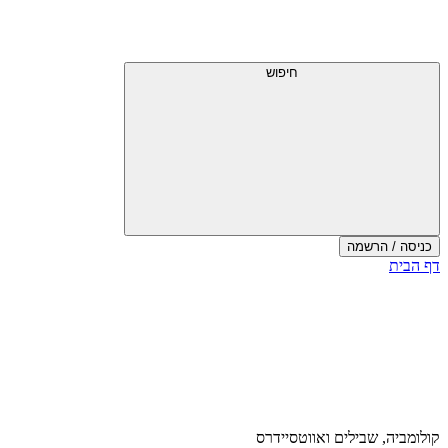
דלג
תפריט
מעל
עליון
תפריט
עליון
חיפוש
כניסה / הרשמה
סוף
דף הבית
אזור
תפריט
עליון
קולומביה, שבילים ואווטסיידרס