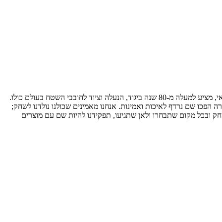
בקולומביה מאמינים שהטבע הוא מגרש המשחקים הגדול בעולם והוא נגיש לכולם - רק צריך לצאת החוצה. מותג הספורט, ביגוד השטח והפנאי האמריקאי, מציע למעלה מ-80 שנה ביגוד, הנעלה וציוד לחובבי השטח בעולם כולו.
ה הפכו שם נרדף לאיכות ואמינות. אנחנו מאמינים שכולנו נולדנו לשחק;
חק ובכל מקום שתבחרו ולאן שתגיעו, תפקידנו להיות שם עם מוצרים