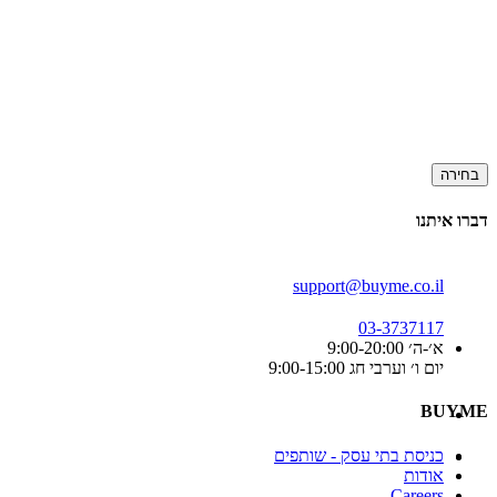
בחירה
דברו איתנו
support@buyme.co.il
03-3737117
א׳-ה׳ 9:00-20:00
יום ו׳ וערבי חג 9:00-15:00
BUYME
כניסת בתי עסק - שותפים
אודות
Careers