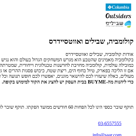
קולומביה, שבילים ואווטסיידרס
אודות קולומביה, שבילים ואווטסיידרס
כמובילה עולמית, קולומביה מחויבת לחדשנות טכנולוגית וייחודית, שמטרתה 
אם זו הליכה בפארק, טיול בחוף הים, ריצת שטח, כיבוש פסגות ההרים או 
מעולים, כאלה שיעזרו לכם להישאר מוגנים, יאפשרו לכם חופש תנועה וכל
כדי ליהנות מה-BUYME בבית העסק יש להציג את הקוד למימוש בקופה.
תוקף שובר כספי הינו לכל הפחות 60 חודשים ממועד הפקתו. תוקף שובר לרכישת מוצר או שירות מסויים יהיה לכל הפחות 24 חודשים ממועד הפקתו
03-6557555
info@saar.com