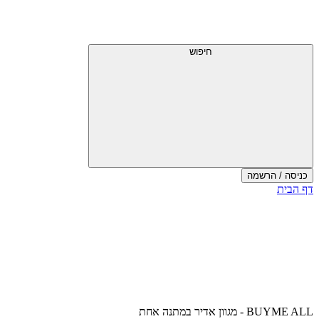
דלג
תפריט
מעל
עליון
תפריט
עליון
חיפוש
כניסה / הרשמה
סוף
דף הבית
אזור
תפריט
עליון
BUYME ALL - מגוון אדיר במתנה אחת