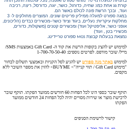
בחנויות למעלה מ- 70 מותגי ספורט ואופנה, מכל עולמות התוכן תחת
קורת גג אחת כמו: שחיה, כדורגל, כושר, יוגה, כדורסל, ריצה, רכיבה
ועוד, ובכך הרשת פונה לכולם באשר הם.
במגה ספורט למעלה ממיליון פריטים שונים. המוצרים מחולקים ל- 3
מחלקות עיקריות: נעליים, ביגוד וציוד כושר–מכשירים כבדים (הליכונים,
אופני כושר, אליפטיקל ועוד) ומכשירים קטנים (משקולות, כדורים,
מכשירי בטן , ועוד)
נמצאת בבעלות קבוצת
ספורט טריידינג.
MGS
למימוש יש להציג בקופות הרשת את קוד ה- Gift Card באמצעות SMS/
מייל/ שובר מודפס. לפרטים נוספים: 1-700-70-50-40
למימוש
באתר מגה ספורט
יש להגיע לסל הקניות ובאמצעי תשלום לבחור
"מימוש Gift Card / תווי קנייה"> BUYME> להזין את מספר השובר ללא
מקפים.
תוקף שובר כספי הינו לכל הפחות 60 חודשים ממועד הפקתו. תוקף שובר
לרכישת מוצר או שירות מסויים יהיה לכל הפחות 24 חודשים ממועד
הפקתו
קישור לרשימת הסניפים