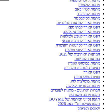
מתנות ליום המשפחה
מתנות לולנטיין
מתנות לט"ו באב
מתנות לנובי גוד
מתנות לסילבסטר
גיפט קארד למתנות קולינריות
גיפט קארד לבתי ספא
גיפט קארד למותגי אופנה
גיפט קארד לנופש ולמלונות
גיפט קארד לתרבות ופנאי
גיפט קארד לסדנאות והעשרה
גיפט קארד ליופי וטיפוח
המתנות האהובות של 2025
המתנות החדשות
מתנות במימוש אונליין
רעיונות למתנות מקוריות
גיפט קארד
חוויות משפחתיות
מתנות מומלצות לחג
מתנות מקוריות לאישה
חברות וארגונים - מתנות לעובדים
תקנון מתנה משותפת
תקנון נסייני המתנות של BUYME
תקנון פעילות ט"ו באב 2026
privacy policy