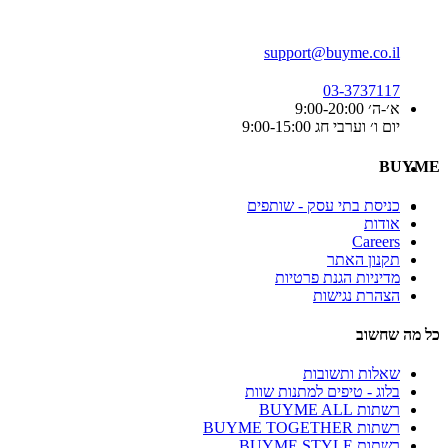
support@buyme.co.il
03-3737117
א׳-ה׳ 9:00-20:00
יום ו׳ וערבי חג 9:00-15:00
BUYME
כניסת בתי עסק - שותפים
אודות
Careers
תקנון האתר
מדיניות הגנת פרטיות
הצהרת נגישות
כל מה שחשוב
שאלות ותשובות
בלוג - טיפים למתנות שוות
רשתות BUYME ALL
רשתות BUYME TOGETHER
רשתות BUYME STYLE