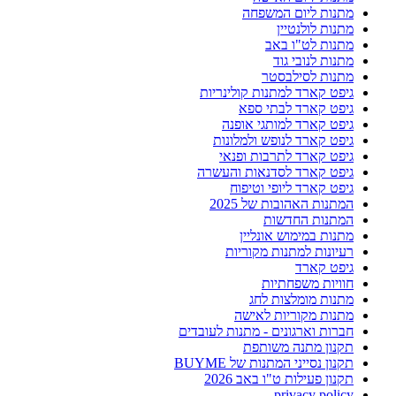
מתנות ליום המשפחה
מתנות לולנטיין
מתנות לט"ו באב
מתנות לנובי גוד
מתנות לסילבסטר
גיפט קארד למתנות קולינריות
גיפט קארד לבתי ספא
גיפט קארד למותגי אופנה
גיפט קארד לנופש ולמלונות
גיפט קארד לתרבות ופנאי
גיפט קארד לסדנאות והעשרה
גיפט קארד ליופי וטיפוח
המתנות האהובות של 2025
המתנות החדשות
מתנות במימוש אונליין
רעיונות למתנות מקוריות
גיפט קארד
חוויות משפחתיות
מתנות מומלצות לחג
מתנות מקוריות לאישה
חברות וארגונים - מתנות לעובדים
תקנון מתנה משותפת
תקנון נסייני המתנות של BUYME
תקנון פעילות ט"ו באב 2026
privacy policy