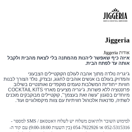
Jiggeria
אודות Jiggeria
איזה כיף שאפשר ליהנות מהמתנה בלי לצאת מהבית ולקבל
אותה עד לפתח הבית.
ג'יגריה נולדה מתוך אהבה לעולם הקוקטיילים הצבעוני
והמדויק.בעולם בו אנשים אוהבים לחגוג, ובצדק, נולד הצורך לבנות
חוויות ייחודיות המשלבות טעמים מוקפדים ואותנטיים בשילוב
פרזנטציה ללא פשרות. ג'יגריה מציעים מארזי COCKTAIL KITS
מיוחדים בסגנון "עשה זאת בעצמך", קוקטיילים מבוקבקים מוכנים
לשתיה, סדנאות אלכוהול חוויתיות עם צוות מיקסולוגיים ועוד.
למימוש השובר ולתיאום משלוח יש לשלוח וואטסאפ / SMS למספר -
052-5315316 או 054-7922926 (בין השעות 9:00-18:00) עם קוד ה-