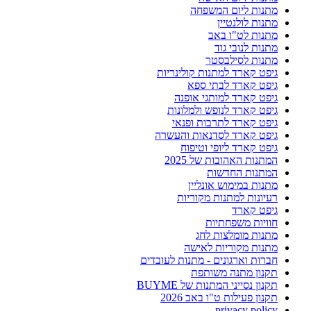
מתנות ליום המשפחה
מתנות לולנטיין
מתנות לט"ו באב
מתנות לנובי גוד
מתנות לסילבסטר
גיפט קארד למתנות קולינריות
גיפט קארד לבתי ספא
גיפט קארד למותגי אופנה
גיפט קארד לנופש ולמלונות
גיפט קארד לתרבות ופנאי
גיפט קארד לסדנאות והעשרה
גיפט קארד ליופי וטיפוח
המתנות האהובות של 2025
המתנות החדשות
מתנות במימוש אונליין
רעיונות למתנות מקוריות
גיפט קארד
חוויות משפחתיות
מתנות מומלצות לחג
מתנות מקוריות לאישה
חברות וארגונים - מתנות לעובדים
תקנון מתנה משותפת
תקנון נסייני המתנות של BUYME
תקנון פעילות ט"ו באב 2026
privacy policy