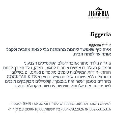
Jiggeria
אודות Jiggeria
איזה כיף שאפשר ליהנות מהמתנה בלי לצאת מהבית ולקבל
אותה עד לפתח הבית.
ג'יגריה נולדה מתוך אהבה לעולם הקוקטיילים הצבעוני
והמדויק.בעולם בו אנשים אוהבים לחגוג, ובצדק, נולד הצורך לבנות
חוויות ייחודיות המשלבות טעמים מוקפדים ואותנטיים בשילוב
פרזנטציה ללא פשרות. ג'יגריה מציעים מארזי COCKTAIL KITS
מיוחדים בסגנון "עשה זאת בעצמך", קוקטיילים מבוקבקים מוכנים
לשתיה, סדנאות אלכוהול חוויתיות עם צוות מיקסולוגיים ועוד.
למימוש השובר ולתיאום משלוח יש לשלוח וואטסאפ / SMS למספר -
052-5315316 או 054-7922926 (בין השעות 9:00-18:00) עם קוד ה-