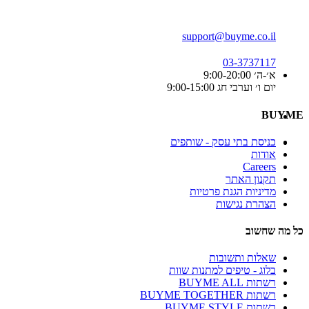
support@buyme.co.il
03-3737117
א׳-ה׳ 9:00-20:00
יום ו׳ וערבי חג 9:00-15:00
BUYME
כניסת בתי עסק - שותפים
אודות
Careers
תקנון האתר
מדיניות הגנת פרטיות
הצהרת נגישות
כל מה שחשוב
שאלות ותשובות
בלוג - טיפים למתנות שוות
רשתות BUYME ALL
רשתות BUYME TOGETHER
רשתות BUYME STYLE