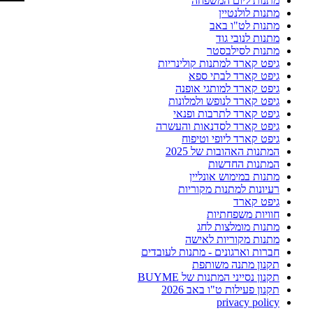
מתנות ליום המשפחה
מתנות לולנטיין
מתנות לט"ו באב
מתנות לנובי גוד
מתנות לסילבסטר
גיפט קארד למתנות קולינריות
גיפט קארד לבתי ספא
גיפט קארד למותגי אופנה
גיפט קארד לנופש ולמלונות
גיפט קארד לתרבות ופנאי
גיפט קארד לסדנאות והעשרה
גיפט קארד ליופי וטיפוח
המתנות האהובות של 2025
המתנות החדשות
מתנות במימוש אונליין
רעיונות למתנות מקוריות
גיפט קארד
חוויות משפחתיות
מתנות מומלצות לחג
מתנות מקוריות לאישה
חברות וארגונים - מתנות לעובדים
תקנון מתנה משותפת
תקנון נסייני המתנות של BUYME
תקנון פעילות ט"ו באב 2026
privacy policy