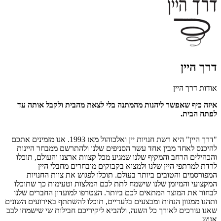
דרך היין
אודות דרך היין
איזה כיף שאפשר ליהנות מהמתנה בלי לצאת מהבית ולקבל אותה עד
לפתח הבית.
"דרך היין" היא רשת חנויות יין ואלכוהול מאז 1993. אנו מזמינים אתכם
להיכנס לאחד מבין אחד עשר הסניפים שלנו ולהתרשם ממבחר היינות
והכהילים הרחב והמקיף שלנו שמגיע מכל קצוות ארצנו והעולם, תוכלו
לרדת למרתפי היין שלנו ולמצוא בקבוקים מובחרים מחבלי היין
המפורסמים והטובים ביותר בעולם. תוכלו לפגוש את צוות החנויות
המקצועי והמיומן שלנו שישמח לתת לכם המלצות וטעימות כך שתוכלו
לבחור את המוצר המתאים לכם ביותר. הצטרפו למועדון החברים שלנו
ותהנו ממגוון הנחות ומבצעים בלעדיים, תוכלו להשתתף באירועים השונים
שאנו עורכים לאורך כל השנה, ולהביא ליקיריכם חבילות שי שישמחו לבב
אנוש.