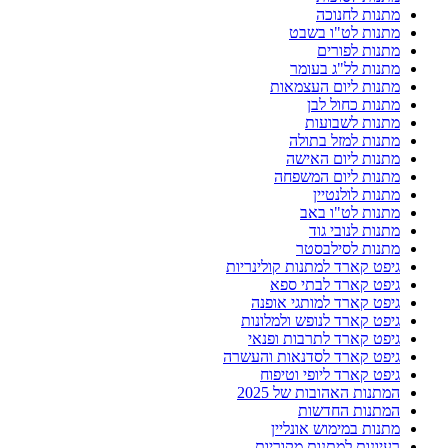
מתנות לחנוכה
מתנות לט"ו בשבט
מתנות לפורים
מתנות לל"ג בעומר
מתנות ליום העצמאות
מתנות כחול לבן
מתנות לשבועות
מתנות למזל בתולה
מתנות ליום האישה
מתנות ליום המשפחה
מתנות לולנטיין
מתנות לט"ו באב
מתנות לנובי גוד
מתנות לסילבסטר
גיפט קארד למתנות קולינריות
גיפט קארד לבתי ספא
גיפט קארד למותגי אופנה
גיפט קארד לנופש ולמלונות
גיפט קארד לתרבות ופנאי
גיפט קארד לסדנאות והעשרה
גיפט קארד ליופי וטיפוח
המתנות האהובות של 2025
המתנות החדשות
מתנות במימוש אונליין
רעיונות למתנות מקוריות