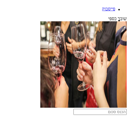
פייסבוק
שובר כספי