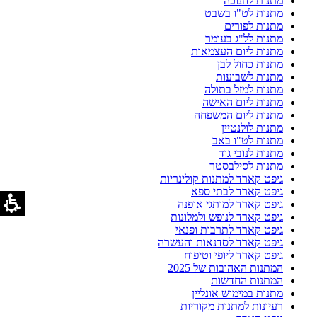
מתנות לחנוכה
מתנות לט"ו בשבט
מתנות לפורים
מתנות לל"ג בעומר
מתנות ליום העצמאות
מתנות כחול לבן
מתנות לשבועות
מתנות למזל בתולה
מתנות ליום האישה
מתנות ליום המשפחה
מתנות לולנטיין
מתנות לט"ו באב
מתנות לנובי גוד
מתנות לסילבסטר
גיפט קארד למתנות קולינריות
גיפט קארד לבתי ספא
גיפט קארד למותגי אופנה
גיפט קארד לנופש ולמלונות
גיפט קארד לתרבות ופנאי
גיפט קארד לסדנאות והעשרה
גיפט קארד ליופי וטיפוח
המתנות האהובות של 2025
המתנות החדשות
מתנות במימוש אונליין
רעיונות למתנות מקוריות