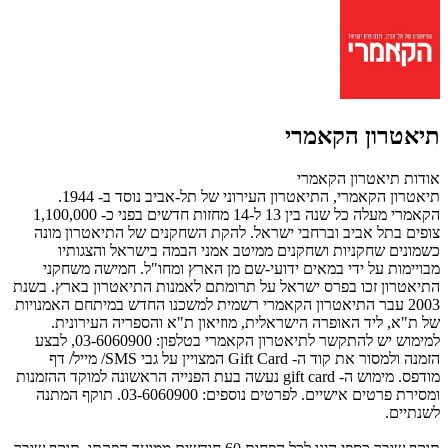
תיאטרון הקאמרי
אודות תיאטרון הקאמרי
תיאטרון הקאמרי, התיאטרון העירוני של תל-אביב נוסד ב- 1944.
הקאמרי מעלה כל שנה בין 13 ל-14 מחזות חדשים בפני כ- 1,100,000
צופים בתל אביב וברחבי ישראל. להקת השחקנים של התיאטרון מונה
כשמונים שחקניות ושחקנים ממיטב אמני הבמה בישראל והצגותיו
מבויימות על ידי במאים ידועי-שם מן הארץ ומחו"ל. חמישה משחקני
התיאטרון זכו בפרס ישראל על תרומתם לאמנות התיאטרון בארץ. בשנת
2003 עבר התיאטרון הקאמרי רשמית למשכנו החדש במיתחם האמנויות
של ת"א, ליד האופרה הישראלית, מוזיאון ת"א והספריה העירונית.
למימוש יש להתקשר לתיאטרון הקאמרי בטלפון: 03-6060900, לבצע
הזמנה ולמסור את קוד ה- Gift Card המצויין על גבי SMS/ מייל/ דף
מודפס. מימוש ה- gift card נעשה בעת הפנייה הראשונה למוקד ההזמנות
ומסירת פרטים אישיים. לפרטים נוספים: 03-6060900. תוקף המתנה
לשנתיים.