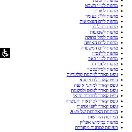
מתנות לחנוכה
מתנות לט"ו בשבט
מתנות לפורים
מתנות לל"ג בעומר
מתנות ליום העצמאות
מתנות כחול לבן
מתנות לשבועות
מתנות למזל בתולה
מתנות ליום האישה
מתנות ליום המשפחה
מתנות לולנטיין
מתנות לט"ו באב
מתנות לנובי גוד
מתנות לסילבסטר
גיפט קארד למתנות קולינריות
גיפט קארד לבתי ספא
גיפט קארד למותגי אופנה
גיפט קארד לנופש ולמלונות
גיפט קארד לתרבות ופנאי
גיפט קארד לסדנאות והעשרה
גיפט קארד ליופי וטיפוח
המתנות האהובות של 2025
המתנות החדשות
מתנות במימוש אונליין
רעיונות למתנות מקוריות