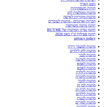
גיפט קארד
חוויות משפחתיות
מתנות מומלצות לחג
מתנות מקוריות לאישה
חברות וארגונים - מתנות לעובדים
תקנון מתנה משותפת
תקנון נסייני המתנות של BUYME
תקנון פעילות ט"ו באב 2026
privacy policy
מתנות למעבר דירה
מתנות לחג לילדים
מתנות לגבר
מתנות לאישה
מתנות לאמא
מתנות לאבא
מתנות ליולדת
מתנות לחברה
מתנות לחבר
מתנות לבן זוג
מתנות לבת זוג
מתנות לילדים
מתנות לגננות
מתנות למורים
מתנה לסייעת