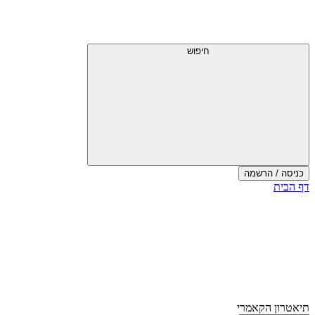
דלג
תפריט
מעל
עליון
תפריט
עליון
חיפוש
כניסה / הרשמה
סוף
דף הבית
אזור
תפריט
עליון
תיאטרון הקאמרי