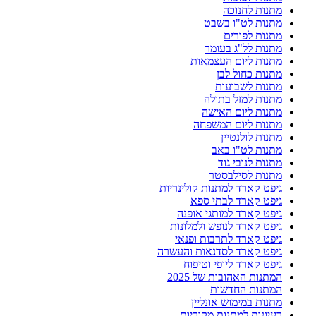
מתנות לחנוכה
מתנות לט"ו בשבט
מתנות לפורים
מתנות לל"ג בעומר
מתנות ליום העצמאות
מתנות כחול לבן
מתנות לשבועות
מתנות למזל בתולה
מתנות ליום האישה
מתנות ליום המשפחה
מתנות לולנטיין
מתנות לט"ו באב
מתנות לנובי גוד
מתנות לסילבסטר
גיפט קארד למתנות קולינריות
גיפט קארד לבתי ספא
גיפט קארד למותגי אופנה
גיפט קארד לנופש ולמלונות
גיפט קארד לתרבות ופנאי
גיפט קארד לסדנאות והעשרה
גיפט קארד ליופי וטיפוח
המתנות האהובות של 2025
המתנות החדשות
מתנות במימוש אונליין
רעיונות למתנות מקוריות