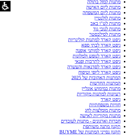
מתנות למזל בתולה
מתנות ליום האישה
מתנות ליום המשפחה
מתנות לולנטיין
מתנות לט"ו באב
מתנות לנובי גוד
מתנות לסילבסטר
גיפט קארד למתנות קולינריות
גיפט קארד לבתי ספא
גיפט קארד למותגי אופנה
גיפט קארד לנופש ולמלונות
גיפט קארד לתרבות ופנאי
גיפט קארד לסדנאות והעשרה
גיפט קארד ליופי וטיפוח
המתנות האהובות של 2025
המתנות החדשות
מתנות במימוש אונליין
רעיונות למתנות מקוריות
גיפט קארד
חוויות משפחתיות
מתנות מומלצות לחג
מתנות מקוריות לאישה
חברות וארגונים - מתנות לעובדים
תקנון מתנה משותפת
תקנון נסייני המתנות של BUYME