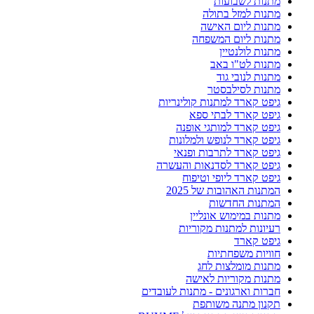
מתנות לשבועות
מתנות למזל בתולה
מתנות ליום האישה
מתנות ליום המשפחה
מתנות לולנטיין
מתנות לט"ו באב
מתנות לנובי גוד
מתנות לסילבסטר
גיפט קארד למתנות קולינריות
גיפט קארד לבתי ספא
גיפט קארד למותגי אופנה
גיפט קארד לנופש ולמלונות
גיפט קארד לתרבות ופנאי
גיפט קארד לסדנאות והעשרה
גיפט קארד ליופי וטיפוח
המתנות האהובות של 2025
המתנות החדשות
מתנות במימוש אונליין
רעיונות למתנות מקוריות
גיפט קארד
חוויות משפחתיות
מתנות מומלצות לחג
מתנות מקוריות לאישה
חברות וארגונים - מתנות לעובדים
תקנון מתנה משותפת