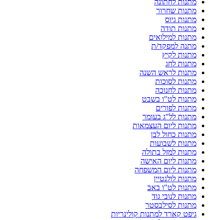
מתנות לחתונה
מתנות שחרור
מתנות גיוס
מתנות תודה
מתנות למילואים
מתנה למפקד/ת
מתנות לקיץ
מתנות לחג
מתנות לראש השנה
מתנות לסוכות
מתנות לחנוכה
מתנות לט"ו בשבט
מתנות לפורים
מתנות לל"ג בעומר
מתנות ליום העצמאות
מתנות כחול לבן
מתנות לשבועות
מתנות למזל בתולה
מתנות ליום האישה
מתנות ליום המשפחה
מתנות לולנטיין
מתנות לט"ו באב
מתנות לנובי גוד
מתנות לסילבסטר
גיפט קארד למתנות קולינריות