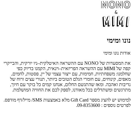
נונו ומימי
אודות נונו ומימי
את המסעדות של
NONO
עם ההשראה האיטלקית–ניו יורקית, והבייקרי
קפה של
MIMI
עם ההשראה הפריזאית–וינאית, הקמנו בדיוק כפי
שחלמנו: משפחתיות, חמימות, עם ייצור עצמי של יין, פסטות, לחמים,
מאפים, קינוחים, עם חומרי הגלם הטובים ביותר, תנורי עצים ורוח של
נדיבות ואהבה. ומאז שהתגשם החלום, אנחנו קמים כל בוקר עם חיוך,
מתרגשים ומשתדלים בכל מאודנו, לספק לכם את החוויה המושלמת
.
למימוש יש להציג מספר Gift Card מלא באמצעות SMS/ מייל/דף מודפס.
לפרטים נוספים : 09-8353600.