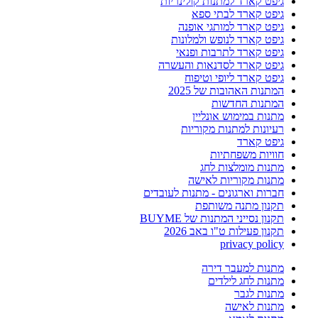
גיפט קארד למתנות קולינריות
גיפט קארד לבתי ספא
גיפט קארד למותגי אופנה
גיפט קארד לנופש ולמלונות
גיפט קארד לתרבות ופנאי
גיפט קארד לסדנאות והעשרה
גיפט קארד ליופי וטיפוח
המתנות האהובות של 2025
המתנות החדשות
מתנות במימוש אונליין
רעיונות למתנות מקוריות
גיפט קארד
חוויות משפחתיות
מתנות מומלצות לחג
מתנות מקוריות לאישה
חברות וארגונים - מתנות לעובדים
תקנון מתנה משותפת
תקנון נסייני המתנות של BUYME
תקנון פעילות ט"ו באב 2026
privacy policy
מתנות למעבר דירה
מתנות לחג לילדים
מתנות לגבר
מתנות לאישה