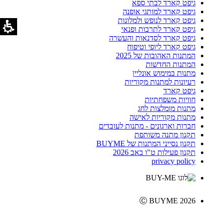
גיפט קארד לבתי ספא
גיפט קארד למותגי אופנה
גיפט קארד לנופש ולמלונות
גיפט קארד לתרבות ופנאי
גיפט קארד לסדנאות והעשרה
גיפט קארד ליופי וטיפוח
המתנות האהובות של 2025
המתנות החדשות
מתנות במימוש אונליין
רעיונות למתנות מקוריות
גיפט קארד
חוויות משפחתיות
מתנות מומלצות לחג
מתנות מקוריות לאישה
חברות וארגונים - מתנות לעובדים
תקנון מתנה משותפת
תקנון נסייני המתנות של BUYME
תקנון פעילות ט"ו באב 2026
privacy policy
Ⓒ BUYME 2026