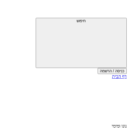
חיפוש
כניסה / הרשמה
דף הבית
נונו ומימי