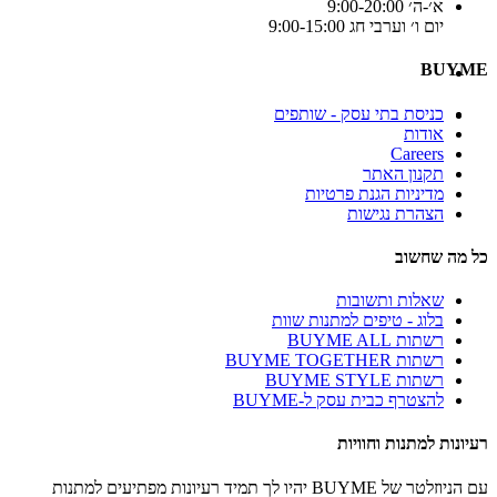
א׳-ה׳ 9:00-20:00
יום ו׳ וערבי חג 9:00-15:00
BUYME
כניסת בתי עסק - שותפים
אודות
Careers
תקנון האתר
מדיניות הגנת פרטיות
הצהרת נגישות
כל מה שחשוב
שאלות ותשובות
בלוג - טיפים למתנות שוות
רשתות BUYME ALL
רשתות BUYME TOGETHER
רשתות BUYME STYLE
להצטרף כבית עסק ל-BUYME
רעיונות למתנות וחוויות
עם הניוזלטר של BUYME יהיו לך תמיד רעיונות מפתיעים למתנות