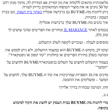
מלאכותית מתאים ללקוחה את גוון המייק אפ המדויק לה, מתוך מגוון רחב
של 50 גוונים או את מוצרי הטיפוח המתאימים בדיוק לעורה.
ניתן ליהנות מה-BUYME גם ברכישה אונליין
ב
אתר בית העסק
וגם בבית
העסק / בחנויות.
איך נהנים מה-BUYME שלך ברכישות אונליין?
נכנסים לאתר
IL MAKIAGE
ובוחרים את הפריטים שהכי עושים לך
טוב בלב.
מוסיפים לעגלה - ועוברים לקופה לשלב התשלום.
שימו לב, מימוש ה-BUYME הוא במעמד התשלום, ולא ניתן לממש את
המתנה בשלב בחירת הפריטים או בחלונית "קוד קופון או גיפטקארד".
בעמוד התשלום לוחצים על תשלום בגיפטקארד/BUYME ולוחצים על
"המשך"
מזינים את 16 הספרות שמרכיבות את קוד ה-BUYME שלך, לוחצים על
המשך
– ומשלימים את ההזמנה.
וזהו, המתנה שבחרת בדרך
אלייך
!
נ.ב, 
כדי ליהנות מה-BUYME בבית העסק יש להציג את הקוד למימוש
בקופה.