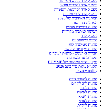
גיפט קארד לנופש ולמלונות
גיפט קארד לתרבות ופנאי
גיפט קארד לסדנאות והעשרה
גיפט קארד ליופי וטיפוח
המתנות האהובות של 2025
המתנות החדשות
מתנות במימוש אונליין
רעיונות למתנות מקוריות
גיפט קארד
חוויות משפחתיות
מתנות מומלצות לחג
מתנות מקוריות לאישה
חברות וארגונים - מתנות לעובדים
תקנון מתנה משותפת
תקנון נסייני המתנות של BUYME
תקנון פעילות ט"ו באב 2026
privacy policy
מתנות למעבר דירה
מתנות לחג לילדים
מתנות לגבר
מתנות לאישה
מתנות לאמא
מתנות לאבא
מתנות ליולדת