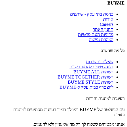
BUYME
כניסת בתי עסק - שותפים
אודות
Careers
תקנון האתר
מדיניות הגנת פרטיות
הצהרת נגישות
כל מה שחשוב
שאלות ותשובות
בלוג - טיפים למתנות שוות
רשתות BUYME ALL
רשתות BUYME TOGETHER
רשתות BUYME STYLE
להצטרף כבית עסק ל-BUYME
רעיונות למתנות וחוויות
עם הניוזלטר של BUYME יהיו לך תמיד רעיונות מפתיעים למתנות
וחוויות.
אנחנו מבטיחים לשלוח לך רק מה שמעניין ולא להעמיס.