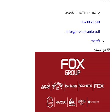
קישור לרשימת הסניפים
03-9051740
info@dreamcard.co.il
לאתר
שובר כספי