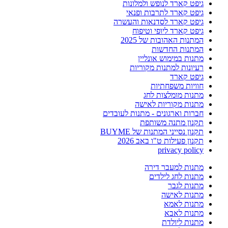
גיפט קארד לנופש ולמלונות
גיפט קארד לתרבות ופנאי
גיפט קארד לסדנאות והעשרה
גיפט קארד ליופי וטיפוח
המתנות האהובות של 2025
המתנות החדשות
מתנות במימוש אונליין
רעיונות למתנות מקוריות
גיפט קארד
חוויות משפחתיות
מתנות מומלצות לחג
מתנות מקוריות לאישה
חברות וארגונים - מתנות לעובדים
תקנון מתנה משותפת
תקנון נסייני המתנות של BUYME
תקנון פעילות ט"ו באב 2026
privacy policy
מתנות למעבר דירה
מתנות לחג לילדים
מתנות לגבר
מתנות לאישה
מתנות לאמא
מתנות לאבא
מתנות ליולדת