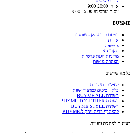
03-3737117
א׳-ה׳ 9:00-20:00
יום ו׳ וערבי חג 9:00-15:00
BUYME
כניסת בתי עסק - שותפים
אודות
Careers
תקנון האתר
מדיניות הגנת פרטיות
הצהרת נגישות
כל מה שחשוב
שאלות ותשובות
בלוג - טיפים למתנות שוות
רשתות BUYME ALL
רשתות BUYME TOGETHER
רשתות BUYME STYLE
להצטרף כבית עסק ל-BUYME
רעיונות למתנות וחוויות