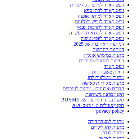
גיפט קארד למתנות קולינריות
גיפט קארד לבתי ספא
גיפט קארד למותגי אופנה
גיפט קארד לנופש ולמלונות
גיפט קארד לתרבות ופנאי
גיפט קארד לסדנאות והעשרה
גיפט קארד ליופי וטיפוח
המתנות האהובות של 2025
המתנות החדשות
מתנות במימוש אונליין
רעיונות למתנות מקוריות
גיפט קארד
חוויות משפחתיות
מתנות מומלצות לחג
מתנות מקוריות לאישה
חברות וארגונים - מתנות לעובדים
תקנון מתנה משותפת
תקנון נסייני המתנות של BUYME
תקנון פעילות ט"ו באב 2026
privacy policy
מתנות למעבר דירה
מתנות לחג לילדים
מתנות לגבר
מתנות לאישה