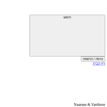
דלג
תפריט
מעל
עליון
תפריט
עליון
חיפוש
כניסה / הרשמה
סוף
דף הבית
אזור
תפריט
עליון
Naaman & Vardinon