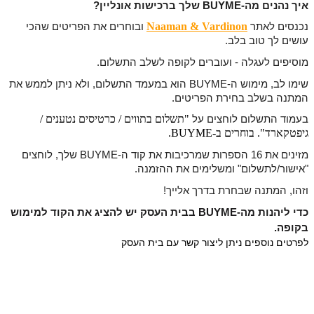
איך נהנים מה-BUYME שלך ברכישות אונליין?
Naaman & Vardinon
נכנסים לאתר
ובוחרים את הפריטים שהכי
עושים לך טוב בלב.
מוסיפים לעגלה - ועוברים לקופה לשלב התשלום.
שימו לב, מימוש ה-BUYME הוא במעמד התשלום, ולא ניתן לממש את
המתנה בשלב בחירת הפריטים.
"
תשלום בתווים / כרטיסים נטענים /
בעמוד התשלום לוחצים על
גיפטקארד". בוחרים ב-BUYME.
מזינים את 16 הספרות שמרכיבות את קוד ה-BUYME שלך, לוחצים
"אישור/לתשלום"
ומשלימים את ההזמנה.
וזהו, המתנה שבחרת בדרך אלייך!
כדי ליהנות מה-BUYME בבית העסק יש להציג את הקוד למימוש
בקופה.
לפרטים נוספים ניתן ליצור קשר עם בית העסק