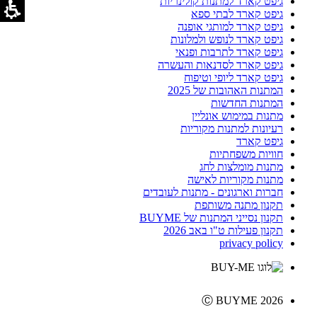
גיפט קארד למתנות קולינריות
גיפט קארד לבתי ספא
גיפט קארד למותגי אופנה
גיפט קארד לנופש ולמלונות
גיפט קארד לתרבות ופנאי
גיפט קארד לסדנאות והעשרה
גיפט קארד ליופי וטיפוח
המתנות האהובות של 2025
המתנות החדשות
מתנות במימוש אונליין
רעיונות למתנות מקוריות
גיפט קארד
חוויות משפחתיות
מתנות מומלצות לחג
מתנות מקוריות לאישה
חברות וארגונים - מתנות לעובדים
תקנון מתנה משותפת
תקנון נסייני המתנות של BUYME
תקנון פעילות ט"ו באב 2026
privacy policy
Ⓒ BUYME 2026