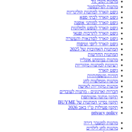
מתנות לנובי גוד
מתנות לסילבסטר
גיפט קארד למתנות קולינריות
גיפט קארד לבתי ספא
גיפט קארד למותגי אופנה
גיפט קארד לנופש ולמלונות
גיפט קארד לתרבות ופנאי
גיפט קארד לסדנאות והעשרה
גיפט קארד ליופי וטיפוח
המתנות האהובות של 2025
המתנות החדשות
מתנות במימוש אונליין
רעיונות למתנות מקוריות
גיפט קארד
חוויות משפחתיות
מתנות מומלצות לחג
מתנות מקוריות לאישה
חברות וארגונים - מתנות לעובדים
תקנון מתנה משותפת
תקנון נסייני המתנות של BUYME
תקנון פעילות ט"ו באב 2026
privacy policy
מתנות למעבר דירה
מתנות לחג לילדים