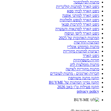
מתנות לסילבסטר
גיפט קארד למתנות קולינריות
גיפט קארד לבתי ספא
גיפט קארד למותגי אופנה
גיפט קארד לנופש ולמלונות
גיפט קארד לתרבות ופנאי
גיפט קארד לסדנאות והעשרה
גיפט קארד ליופי וטיפוח
המתנות האהובות של 2025
המתנות החדשות
מתנות במימוש אונליין
רעיונות למתנות מקוריות
גיפט קארד
חוויות משפחתיות
מתנות מומלצות לחג
מתנות מקוריות לאישה
חברות וארגונים - מתנות לעובדים
תקנון מתנה משותפת
תקנון נסייני המתנות של BUYME
תקנון פעילות ט"ו באב 2026
privacy policy