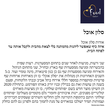
סלון אוכל
אודות סלון אוכל
איזה כיף שאפשר ליהנות מהמתנה בלי לצאת מהבית ולקבל אותה עד
לפתח הבית.
שני ורעות, מגיעות לאחר שנים בתחום המסעדנות. רעות שפית
בהכשרתה ומגיעה ממסעדות שף בארץ ובחו״ל, שני מתחום הניהול
והאירוח ומגיעה ממסעדות שף גם כן כגון סיטארה, מינה טומיי ועוד. ב-5
השנים האחרונות הן מנהלות את ״סלון אוכל״ בו הן מארחות ארוחות שף
פרטיות ומוקפדות במספר חללי אירוח בתל אביב ובבתי הלקוחות, ופעם
בשנה הן עושות זאת גם בברלין ובניו יורק באותו הפורמט. בתחילת 2020
הן השיקו מוצר חדש בשם ״פותחים שולחן״, בו הן מציעות מארזים
קולינריים מפנקים, יינות איכותיים וחומרי גלם מקומיים מעולים! ״פותחים
שולחן״ הוקם בתקופת הקורונה ולכן החליטו השתיים שעסקים חברתיים
ועמותות תמיד ישולבו במארזים על מנת לתמוך בהם ולפרגן גם להם כחלק
מהעשייה.