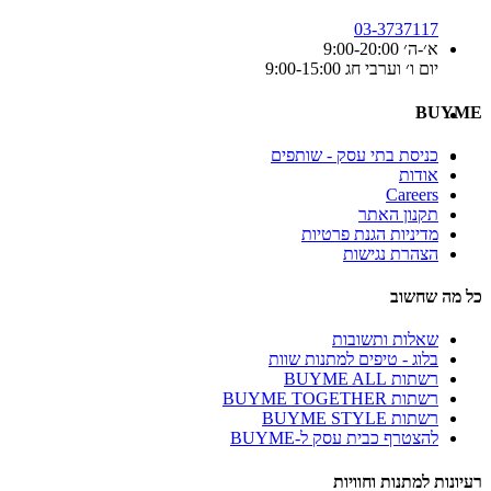
03-3737117
א׳-ה׳ 9:00-20:00
יום ו׳ וערבי חג 9:00-15:00
BUYME
כניסת בתי עסק - שותפים
אודות
Careers
תקנון האתר
מדיניות הגנת פרטיות
הצהרת נגישות
כל מה שחשוב
שאלות ותשובות
בלוג - טיפים למתנות שוות
רשתות BUYME ALL
רשתות BUYME TOGETHER
רשתות BUYME STYLE
להצטרף כבית עסק ל-BUYME
רעיונות למתנות וחוויות