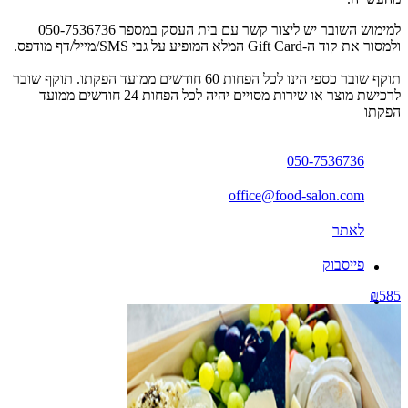
למימוש השובר יש ליצור קשר עם בית העסק במספר 050-7536736
ולמסור את קוד ה-Gift Card המלא המופיע על גבי SMS/מייל/דף מודפס.
תוקף שובר כספי הינו לכל הפחות 60 חודשים ממועד הפקתו. תוקף שובר
לרכישת מוצר או שירות מסויים יהיה לכל הפחות 24 חודשים ממועד
הפקתו
050-7536736
office@food-salon.com
לאתר
פייסבוק
₪585