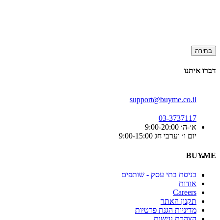
בחירה
דברו איתנו
support@buyme.co.il
03-3737117
א׳-ה׳ 9:00-20:00
יום ו׳ וערבי חג 9:00-15:00
BUYME
כניסת בתי עסק - שותפים
אודות
Careers
תקנון האתר
מדיניות הגנת פרטיות
הצהרת נגישות