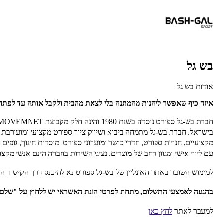
בש גל
אודות בש גל
איזה כיף שאפשר ליהנות מהמתנה בלי לצאת מהבית ולקבל אותה עד לפתח
חברת בש-גל ספורט נוסדה בשנת 1980 והינה חלק מקבוצת MOVEMNET, הקבוצה המובילה ישראל בקידום אורח חיים בריא ורפואה
בישראל. חברת בש-גל מתמחה ביבוא ושיווק ציוד ספורט מקצועי ומועורבת ב
מקצועיים, חנויות ספורט, חדרי כושר ומועדוני ספורט, מוסדות חינוך, גופים 
עם ליווי אישי ומגוון רחב של מוצרים. נציגי השירות בחברה הינם אנשי מ
למימוש השובר באתר האונליין של בש-גל ספורט נא להיכנס דרך הקישור הי
בהגעה לאמצעי התשלום, מתחת לפרטי הזנת האשראי יש ללחוץ על "שלם באמצע
למעבר לאתר
לחץ כאן