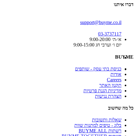
דברו איתנו
support@buyme.co.il
03-3737117
א׳-ה׳ 9:00-20:00
יום ו׳ וערבי חג 9:00-15:00
BUYME
כניסת בתי עסק - שותפים
אודות
Careers
תקנון האתר
מדיניות הגנת פרטיות
הצהרת נגישות
כל מה שחשוב
שאלות ותשובות
בלוג - טיפים למתנות שוות
רשתות BUYME ALL