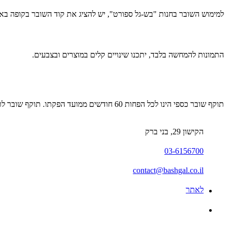
למימוש השובר בחנות "בש-גל ספורט", יש להציג את קוד השובר בקופה באמצעות SMS/ מייל/ או שוב
התמונות להמחשה בלבד, יתכנו שינויים קלים במוצרים ובצבעים.
תוקף שובר כספי הינו לכל הפחות 60 חודשים ממועד הפקתו. תוקף שובר לרכישת מוצר או שירות מסויים יהיה לכל הפחות 24 חודשים ממועד הפקתו
הקישון 29, בני ברק
03-6156700
contact@bashgal.co.il
לאתר