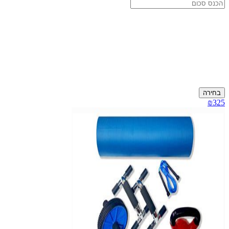
בחירה
₪325