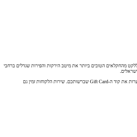
שה יזמים צעירים עם מטרה אחת - להביא לכם עד הבית תוצרת ישראלית טרייה ומובחרת במחירים הוגנים. ReFresh דואגים ללקט מהחקלאים הטובים ביותר את מיטב הירקות והפירות שגדלים ברחבי
שירות הלקוחות זמין גם