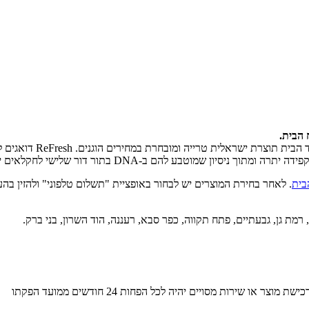
 הבית.
ReFresh הוקמה ע"י שלו
שמוטבע להם ב-DNA בתור דור שלישי לחקלאים ישראלים.
. לאחר בחירת המוצרים יש לבחור באופציית "תשלום טלפוני" ולהזין בהערות את קוד ה-Gift Card שברשותכם. 
מת גן, גבעתיים, פתח תקווה, כפר סבא, רעננה, הוד השרון, בני ברק.