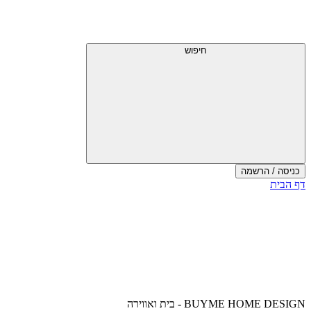
דלג
תפריט
מעל
עליון
תפריט
עליון
חיפוש
כניסה / הרשמה
סוף
דף הבית
אזור
תפריט
עליון
BUYME HOME DESIGN - בית ואווירה