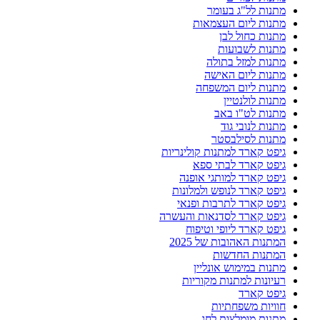
מתנות לל"ג בעומר
מתנות ליום העצמאות
מתנות כחול לבן
מתנות לשבועות
מתנות למזל בתולה
מתנות ליום האישה
מתנות ליום המשפחה
מתנות לולנטיין
מתנות לט"ו באב
מתנות לנובי גוד
מתנות לסילבסטר
גיפט קארד למתנות קולינריות
גיפט קארד לבתי ספא
גיפט קארד למותגי אופנה
גיפט קארד לנופש ולמלונות
גיפט קארד לתרבות ופנאי
גיפט קארד לסדנאות והעשרה
גיפט קארד ליופי וטיפוח
המתנות האהובות של 2025
המתנות החדשות
מתנות במימוש אונליין
רעיונות למתנות מקוריות
גיפט קארד
חוויות משפחתיות
מתנות מומלצות לחג