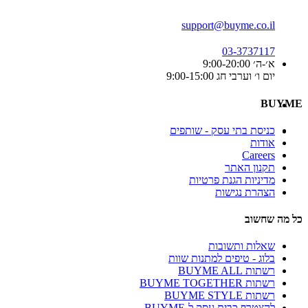
support@buyme.co.il
03-3737117
א׳-ה׳ 9:00-20:00
יום ו׳ וערבי חג 9:00-15:00
BUYME
כניסת בתי עסק - שותפים
אודות
Careers
תקנון האתר
מדיניות הגנת פרטיות
הצהרת נגישות
כל מה שחשוב
שאלות ותשובות
בלוג - טיפים למתנות שוות
רשתות BUYME ALL
רשתות BUYME TOGETHER
רשתות BUYME STYLE
להצטרף כבית עסק ל-BUYME