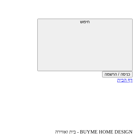
דלג
תפריט
מעל
עליון
תפריט
עליון
חיפוש
כניסה / הרשמה
סוף
דף הבית
אזור
תפריט
עליון
BUYME HOME DESIGN - בית ואווירה