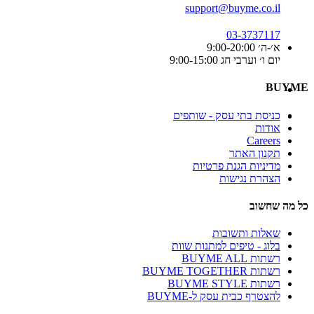
support@buyme.co.il
03-3737117
א׳-ה׳ 9:00-20:00
יום ו׳ וערבי חג 9:00-15:00
BUYME
כניסת בתי עסק - שותפים
אודות
Careers
תקנון האתר
מדיניות הגנת פרטיות
הצהרת נגישות
כל מה שחשוב
שאלות ותשובות
בלוג - טיפים למתנות שוות
רשתות BUYME ALL
רשתות BUYME TOGETHER
רשתות BUYME STYLE
להצטרף כבית עסק ל-BUYME