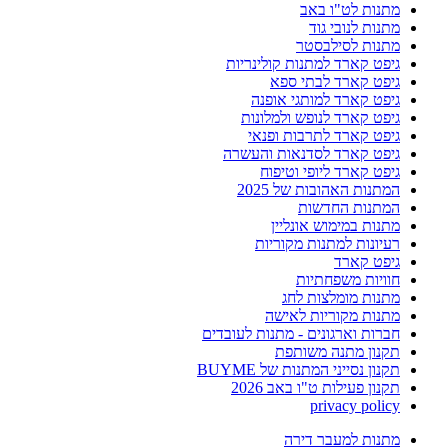
מתנות לט"ו באב
מתנות לנובי גוד
מתנות לסילבסטר
גיפט קארד למתנות קולינריות
גיפט קארד לבתי ספא
גיפט קארד למותגי אופנה
גיפט קארד לנופש ולמלונות
גיפט קארד לתרבות ופנאי
גיפט קארד לסדנאות והעשרה
גיפט קארד ליופי וטיפוח
המתנות האהובות של 2025
המתנות החדשות
מתנות במימוש אונליין
רעיונות למתנות מקוריות
גיפט קארד
חוויות משפחתיות
מתנות מומלצות לחג
מתנות מקוריות לאישה
חברות וארגונים - מתנות לעובדים
תקנון מתנה משותפת
תקנון נסייני המתנות של BUYME
תקנון פעילות ט"ו באב 2026
privacy policy
מתנות למעבר דירה