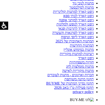
מתנות לנובי גוד
מתנות לסילבסטר
גיפט קארד למתנות קולינריות
גיפט קארד לבתי ספא
גיפט קארד למותגי אופנה
גיפט קארד לנופש ולמלונות
גיפט קארד לתרבות ופנאי
גיפט קארד לסדנאות והעשרה
גיפט קארד ליופי וטיפוח
המתנות האהובות של 2025
המתנות החדשות
מתנות במימוש אונליין
רעיונות למתנות מקוריות
גיפט קארד
חוויות משפחתיות
מתנות מומלצות לחג
מתנות מקוריות לאישה
חברות וארגונים - מתנות לעובדים
תקנון מתנה משותפת
תקנון נסייני המתנות של BUYME
תקנון פעילות ט"ו באב 2026
privacy policy