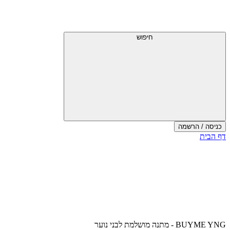
דלג
תפריט
מעל
עליון
תפריט
עליון
חיפוש
כניסה / הרשמה
סוף
דף הבית
אזור
תפריט
עליון
BUYME YNG - מתנה מושלמת לבני נוער