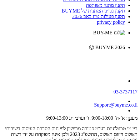
תקנון מתנה משותפת
תקנון נסייני המתנות של BUYME
תקנון פעילות ט"ו באב 2026
privacy policy
Ⓒ BUYME 2026
03-3737117
Support@buyme.co.il
מענה: א’-ה’ 9:00-18:00, ו’ וערבי חג 9:00-13:00
ביי מי טכנולוגיות בע"מ פטורה מרישיון לפי חוק הסדרת העיסוק בשירותי
תשלום וייזום תשלום, התשפ"ג 2023 ולכן אינה מפוקחת על ידי רשות
ניירות ערך לעניין שירותי התשלום הניתנים על ידה