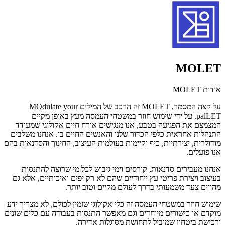
MOLET
אודות MOLET
על קצה המסמר, MOLET זה הרכב של המילים MOdulate your
palLET. על ידי שימוש חוזר במשטחי העמסה מעץ באופן מקיים
המצמצם את הפגיעה בטבע, אנו מנגישים אורח חיים אקולוגי שמעודד
התנהלות אחראית כלפי הכדור שלנו והאנשים החיים בו. אנחנו משלבים
מודולרית, יצירתיות, כיף וקיימות בעולמות העיצוב, החינוך והסדנאות בהם
אנו פועלים.
אנחנו מעבירים סדנאות, קורסים וימי גיבוש לכל מי שרוצה להתנסות
בעיצוב ויצירת פריטי עץ ייחודיים שהם לא רק יפים ואיכותיים, אלא גם
מהווים צעד משמעותי בדרך לעולם מקיים וטוב יותר.
שימוש חוזר במשטחי העמסה זה כלי אקולוגי שזמין לכולם, לא מצריך ידע
מוקדם או כישורים מיוחדים וגם מאפשר התנסות בעבודה עם כלים שונים
ורכישת ביטחון שמוביל לתחושת מסוגלות אדירה.