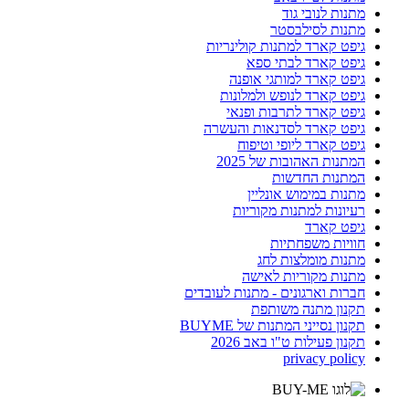
מתנות לנובי גוד
מתנות לסילבסטר
גיפט קארד למתנות קולינריות
גיפט קארד לבתי ספא
גיפט קארד למותגי אופנה
גיפט קארד לנופש ולמלונות
גיפט קארד לתרבות ופנאי
גיפט קארד לסדנאות והעשרה
גיפט קארד ליופי וטיפוח
המתנות האהובות של 2025
המתנות החדשות
מתנות במימוש אונליין
רעיונות למתנות מקוריות
גיפט קארד
חוויות משפחתיות
מתנות מומלצות לחג
מתנות מקוריות לאישה
חברות וארגונים - מתנות לעובדים
תקנון מתנה משותפת
תקנון נסייני המתנות של BUYME
תקנון פעילות ט"ו באב 2026
privacy policy