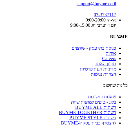
support@buyme.co.il
03-3737117
א׳-ה׳ 9:00-20:00
יום ו׳ וערבי חג 9:00-15:00
BUYME
כניסת בתי עסק - שותפים
אודות
Careers
תקנון האתר
מדיניות הגנת פרטיות
הצהרת נגישות
כל מה שחשוב
שאלות ותשובות
בלוג - טיפים למתנות שוות
רשתות BUYME ALL
רשתות BUYME TOGETHER
רשתות BUYME STYLE
להצטרף כבית עסק ל-BUYME