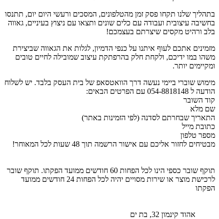
בתהליך שלנו תקחו פסק זמן מהטלפונים, המסכים ורעשי היום יום, תתנסו
בחשיבה עיצובית ועבודה עם כלים שונים ותצאו עם ניצוץ בעיניים, גאווה
בלב ורהיט מקסים שיצרתם בעצמכם!
מזמינים אתכם לעוף איתנו על כנפי הדמיון, לגלות את הגאווה שביצירת
משהו במו ידיכם, ולקחת חלק בהרפתקת עיצוב שמובילה לחיים טובים
ומקיימים יותר.
מימוש שוברי ביימי נעשה דרך הוואטסאפ של בית העסק בלבד. יש לשלוח
הודעה ל 054-8818148 עם הפרטים הבאים:
קוד השובר
שם מלא
התאריך שבחרתם לסדנה (לפי הזמינות באתר)
כתובת מייל
מספר טלפון
מבטיחים לחזור אליכם עם אישור הרשמה תוך 48 שעות לכל המאוחר!
תוקף שובר כספי הינו לכל הפחות 60 חודשים ממועד הפקתו. תוקף שובר
לרכישת מוצר או שירות מסויים יהיה לכל הפחות 24 חודשים ממועד
הפקתו
אהוד קינמון 32, בת ים