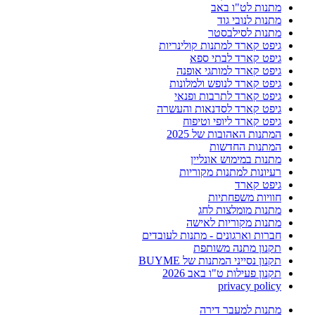
מתנות לט"ו באב
מתנות לנובי גוד
מתנות לסילבסטר
גיפט קארד למתנות קולינריות
גיפט קארד לבתי ספא
גיפט קארד למותגי אופנה
גיפט קארד לנופש ולמלונות
גיפט קארד לתרבות ופנאי
גיפט קארד לסדנאות והעשרה
גיפט קארד ליופי וטיפוח
המתנות האהובות של 2025
המתנות החדשות
מתנות במימוש אונליין
רעיונות למתנות מקוריות
גיפט קארד
חוויות משפחתיות
מתנות מומלצות לחג
מתנות מקוריות לאישה
חברות וארגונים - מתנות לעובדים
תקנון מתנה משותפת
תקנון נסייני המתנות של BUYME
תקנון פעילות ט"ו באב 2026
privacy policy
מתנות למעבר דירה