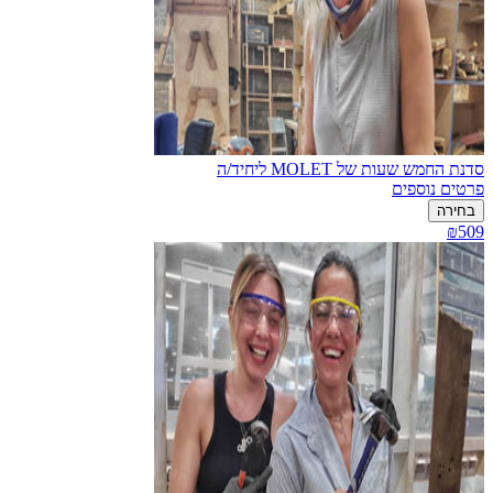
סדנת החמש שעות של MOLET ליחיד/ה
פרטים נוספים
בחירה
₪509