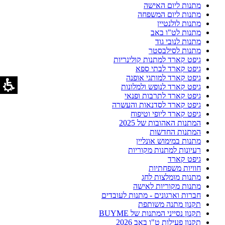
מתנות ליום האישה
מתנות ליום המשפחה
מתנות לולנטיין
מתנות לט"ו באב
מתנות לנובי גוד
מתנות לסילבסטר
גיפט קארד למתנות קולינריות
גיפט קארד לבתי ספא
גיפט קארד למותגי אופנה
גיפט קארד לנופש ולמלונות
גיפט קארד לתרבות ופנאי
גיפט קארד לסדנאות והעשרה
גיפט קארד ליופי וטיפוח
המתנות האהובות של 2025
המתנות החדשות
מתנות במימוש אונליין
רעיונות למתנות מקוריות
גיפט קארד
חוויות משפחתיות
מתנות מומלצות לחג
מתנות מקוריות לאישה
חברות וארגונים - מתנות לעובדים
תקנון מתנה משותפת
תקנון נסייני המתנות של BUYME
תקנון פעילות ט"ו באב 2026