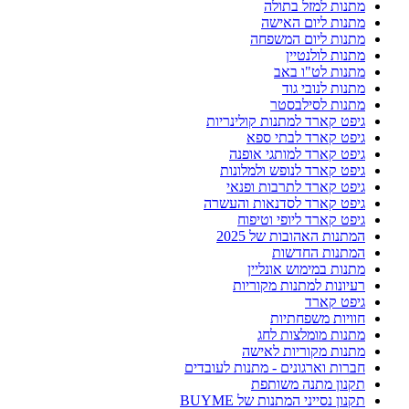
מתנות למזל בתולה
מתנות ליום האישה
מתנות ליום המשפחה
מתנות לולנטיין
מתנות לט"ו באב
מתנות לנובי גוד
מתנות לסילבסטר
גיפט קארד למתנות קולינריות
גיפט קארד לבתי ספא
גיפט קארד למותגי אופנה
גיפט קארד לנופש ולמלונות
גיפט קארד לתרבות ופנאי
גיפט קארד לסדנאות והעשרה
גיפט קארד ליופי וטיפוח
המתנות האהובות של 2025
המתנות החדשות
מתנות במימוש אונליין
רעיונות למתנות מקוריות
גיפט קארד
חוויות משפחתיות
מתנות מומלצות לחג
מתנות מקוריות לאישה
חברות וארגונים - מתנות לעובדים
תקנון מתנה משותפת
תקנון נסייני המתנות של BUYME