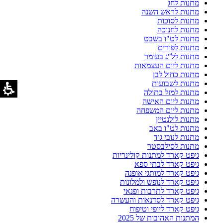
מתנות לחג
מתנות לראש השנה
מתנות לסוכות
מתנות לחנוכה
מתנות לט"ו בשבט
מתנות לפורים
מתנות לל"ג בעומר
מתנות ליום העצמאות
מתנות כחול לבן
מתנות לשבועות
מתנות למזל בתולה
מתנות ליום האישה
מתנות ליום המשפחה
מתנות לולנטיין
מתנות לט"ו באב
מתנות לנובי גוד
מתנות לסילבסטר
גיפט קארד למתנות קולינריות
גיפט קארד לבתי ספא
גיפט קארד למותגי אופנה
גיפט קארד לנופש ולמלונות
גיפט קארד לתרבות ופנאי
גיפט קארד לסדנאות והעשרה
גיפט קארד ליופי וטיפוח
המתנות האהובות של 2025