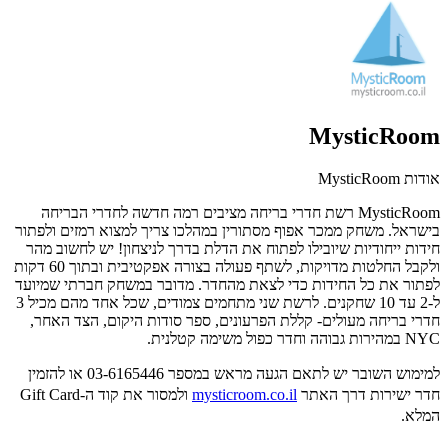
MysticRoom
אודות MysticRoom
MysticRoom רשת חדרי בריחה מציבים רמה חדשה לחדרי הבריחה
בישראל. משחק ממכר אפוף מסתורין במהלכו צריך למצוא רמזים ולפתור
חידות ייחודיות שיובילו לפתוח את הדלת בדרך לניצחון! יש לחשוב מהר
ולקבל החלטות מדויקות, לשתף פעולה בצורה אפקטיבית ובתוך 60 דקות
לפתור את כל החידות כדי לצאת מהחדר. מדובר במשחק חברתי שמיועד
ל-2 עד 10 שחקנים. לרשת שני מתחמים צמודים, שכל אחד מהם מכיל 3
חדרי בריחה מעולים- קללת הפרעונים, ספר סודות היקום, הצד האחר,
NYC במהירות גבוהה וחדר כפול משימה קטלנית.
למימוש השובר יש לתאם הגעה מראש במספר
03-6165446 או להזמין
חדר ישירות דרך האתר
mysticroom.co.il
ולמסור את קוד ה-Gift Card
המלא.