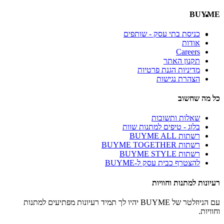
BUYME
כניסת בתי עסק - שותפים
אודות
Careers
תקנון האתר
מדיניות הגנת פרטיות
הצהרת נגישות
כל מה שחשוב
שאלות ותשובות
בלוג - טיפים למתנות שוות
רשתות BUYME ALL
רשתות BUYME TOGETHER
רשתות BUYME STYLE
להצטרף כבית עסק ל-BUYME
רעיונות למתנות וחוויות
עם הניוזלטר של BUYME יהיו לך תמיד רעיונות מפתיעים למתנות
וחוויות.