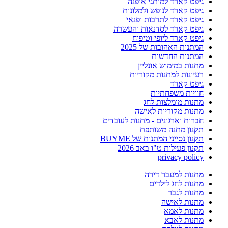
גיפט קארד למותגי אופנה
גיפט קארד לנופש ולמלונות
גיפט קארד לתרבות ופנאי
גיפט קארד לסדנאות והעשרה
גיפט קארד ליופי וטיפוח
המתנות האהובות של 2025
המתנות החדשות
מתנות במימוש אונליין
רעיונות למתנות מקוריות
גיפט קארד
חוויות משפחתיות
מתנות מומלצות לחג
מתנות מקוריות לאישה
חברות וארגונים - מתנות לעובדים
תקנון מתנה משותפת
תקנון נסייני המתנות של BUYME
תקנון פעילות ט"ו באב 2026
privacy policy
מתנות למעבר דירה
מתנות לחג לילדים
מתנות לגבר
מתנות לאישה
מתנות לאמא
מתנות לאבא