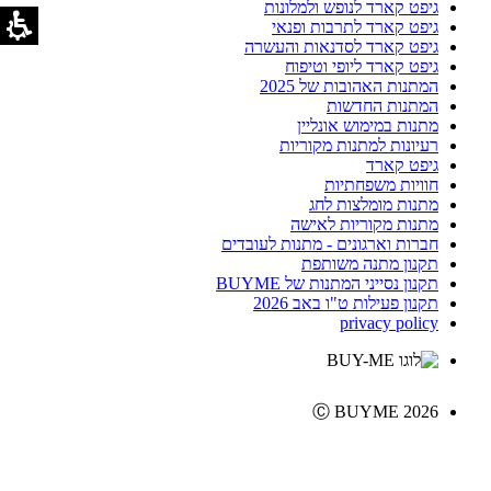
גיפט קארד לנופש ולמלונות
גיפט קארד לתרבות ופנאי
גיפט קארד לסדנאות והעשרה
גיפט קארד ליופי וטיפוח
המתנות האהובות של 2025
המתנות החדשות
מתנות במימוש אונליין
רעיונות למתנות מקוריות
גיפט קארד
חוויות משפחתיות
מתנות מומלצות לחג
מתנות מקוריות לאישה
חברות וארגונים - מתנות לעובדים
תקנון מתנה משותפת
תקנון נסייני המתנות של BUYME
תקנון פעילות ט"ו באב 2026
privacy policy
Ⓒ BUYME 2026