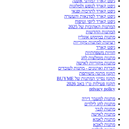
גיפט קארד למותגי אופנה
גיפט קארד לנופש ולמלונות
גיפט קארד לתרבות ופנאי
גיפט קארד לסדנאות והעשרה
גיפט קארד ליופי וטיפוח
המתנות האהובות של 2025
המתנות החדשות
מתנות במימוש אונליין
רעיונות למתנות מקוריות
גיפט קארד
חוויות משפחתיות
מתנות מומלצות לחג
מתנות מקוריות לאישה
חברות וארגונים - מתנות לעובדים
תקנון מתנה משותפת
תקנון נסייני המתנות של BUYME
תקנון פעילות ט"ו באב 2026
privacy policy
מתנות למעבר דירה
מתנות לחג לילדים
מתנות לגבר
מתנות לאישה
מתנות לאמא
מתנות לאבא