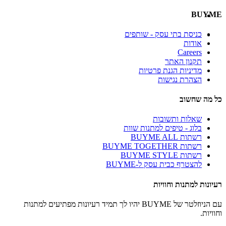
BUYME
כניסת בתי עסק - שותפים
אודות
Careers
תקנון האתר
מדיניות הגנת פרטיות
הצהרת נגישות
כל מה שחשוב
שאלות ותשובות
בלוג - טיפים למתנות שוות
רשתות BUYME ALL
רשתות BUYME TOGETHER
רשתות BUYME STYLE
להצטרף כבית עסק ל-BUYME
רעיונות למתנות וחוויות
עם הניוזלטר של BUYME יהיו לך תמיד רעיונות מפתיעים למתנות
וחוויות.