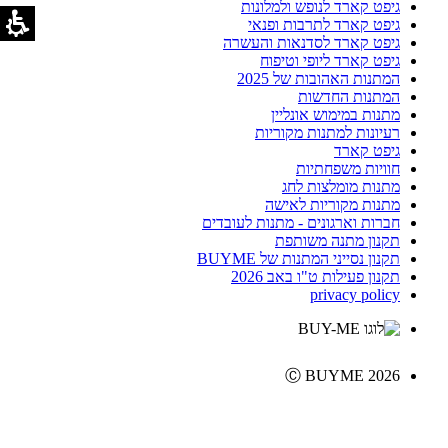
גיפט קארד לנופש ולמלונות
גיפט קארד לתרבות ופנאי
גיפט קארד לסדנאות והעשרה
גיפט קארד ליופי וטיפוח
המתנות האהובות של 2025
המתנות החדשות
מתנות במימוש אונליין
רעיונות למתנות מקוריות
גיפט קארד
חוויות משפחתיות
מתנות מומלצות לחג
מתנות מקוריות לאישה
חברות וארגונים - מתנות לעובדים
תקנון מתנה משותפת
תקנון נסייני המתנות של BUYME
תקנון פעילות ט"ו באב 2026
privacy policy
Ⓒ BUYME 2026