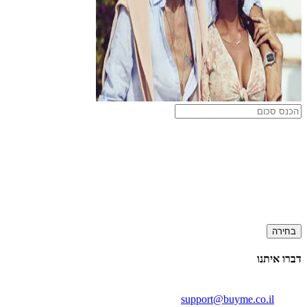
בחירה
דברו איתנו
support@buyme.co.il