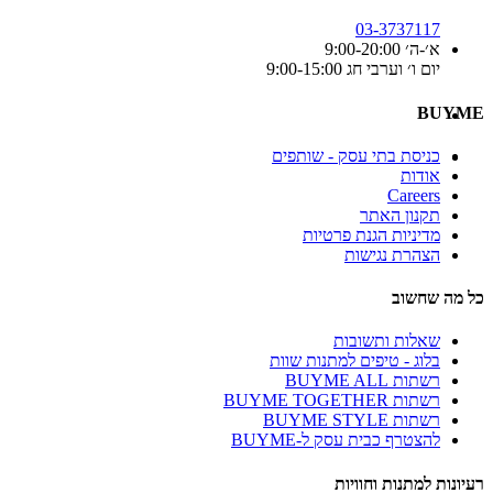
03-3737117
א׳-ה׳ 9:00-20:00
יום ו׳ וערבי חג 9:00-15:00
BUYME
כניסת בתי עסק - שותפים
אודות
Careers
תקנון האתר
מדיניות הגנת פרטיות
הצהרת נגישות
כל מה שחשוב
שאלות ותשובות
בלוג - טיפים למתנות שוות
רשתות BUYME ALL
רשתות BUYME TOGETHER
רשתות BUYME STYLE
להצטרף כבית עסק ל-BUYME
רעיונות למתנות וחוויות