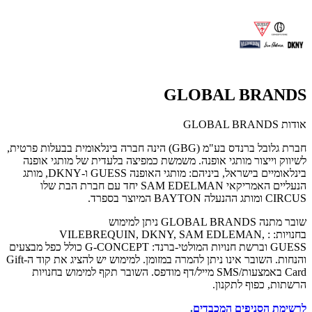
GLOBAL BRANDS
אודות GLOBAL BRANDS
חברת גלובל ברנדס בע"מ (GBG) הינה חברה בינלאומית בבעלות פרטית,
לשיווק וייצור מותגי אופנה. משמשת כמפיצה בלעדית של מותגי אופנה
בינלאומיים בישראל, ביניהם: מותגי האופנה GUESS ו-DKNY, מותג
הנעליים האמריקאי SAM EDELMAN יחד עם חברת הבת שלו
CIRCUS ומותג ההנעלה BAYTON המיוצר בספרד.
שובר מתנה GLOBAL BRANDS
ניתן למימוש
בחנויות:
:
VILEBREQUIN, DKNY, SAM EDLEMAN,
GUESS
וברשת חנויות המולטי-ברנד:
G-CONCEPT
כולל כפל מבצעים
והנחות. השובר אינו ניתן להמרה במזומן. למימוש יש להציג את קוד ה-
Gift
Card
באמצעות
SMS/
מייל/דף מודפס
.
השובר תקף למימוש בחנויות
הרשתות, כפוף לתקנון.
לרשימת הסניפים המכבדים
.