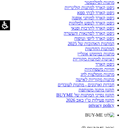
מתנות לסילבסטר
גיפט קארד למתנות קולינריות
גיפט קארד לבתי ספא
גיפט קארד למותגי אופנה
גיפט קארד לנופש ולמלונות
גיפט קארד לתרבות ופנאי
גיפט קארד לסדנאות והעשרה
גיפט קארד ליופי וטיפוח
המתנות האהובות של 2025
המתנות החדשות
מתנות במימוש אונליין
רעיונות למתנות מקוריות
גיפט קארד
חוויות משפחתיות
מתנות מומלצות לחג
מתנות מקוריות לאישה
חברות וארגונים - מתנות לעובדים
תקנון מתנה משותפת
תקנון נסייני המתנות של BUYME
תקנון פעילות ט"ו באב 2026
privacy policy