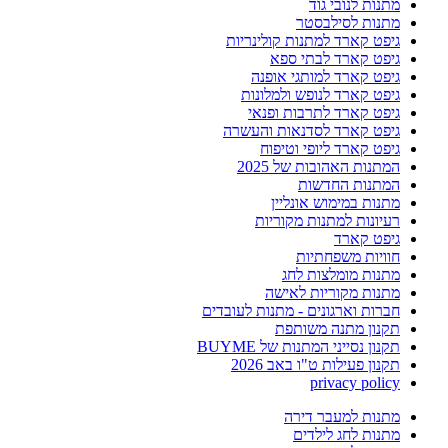
מתנות לנובי גוד
מתנות לסילבסטר
גיפט קארד למתנות קולינריות
גיפט קארד לבתי ספא
גיפט קארד למותגי אופנה
גיפט קארד לנופש ולמלונות
גיפט קארד לתרבות ופנאי
גיפט קארד לסדנאות והעשרה
גיפט קארד ליופי וטיפוח
המתנות האהובות של 2025
המתנות החדשות
מתנות במימוש אונליין
רעיונות למתנות מקוריות
גיפט קארד
חוויות משפחתיות
מתנות מומלצות לחג
מתנות מקוריות לאישה
חברות וארגונים - מתנות לעובדים
תקנון מתנה משותפת
תקנון נסייני המתנות של BUYME
תקנון פעילות ט"ו באב 2026
privacy policy
מתנות למעבר דירה
מתנות לחג לילדים