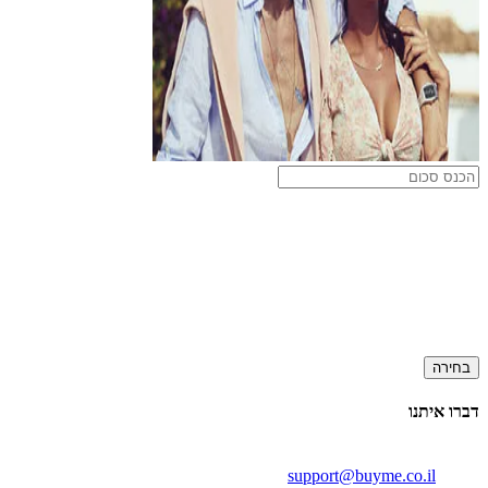
בחירה
דברו איתנו
support@buyme.co.il