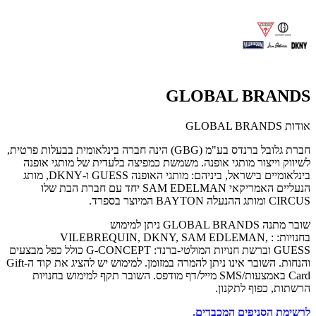
GLOBAL BRANDS
אודות GLOBAL BRANDS
חברת גלובל ברנדס בע"מ (GBG) הינה חברה בינלאומית בבעלות פרטית,
לשיווק וייצור מותגי אופנה. משמשת כמפיצה בלעדית של מותגי אופנה
בינלאומיים בישראל, ביניהם: מותגי האופנה GUESS ו-DKNY, מותג
הנעליים האמריקאי SAM EDELMAN יחד עם חברת הבת שלו
CIRCUS ומותג ההנעלה BAYTON המיוצר בספרד.
שובר מתנה GLOBAL BRANDS
ניתן למימוש
בחנויות:
:
VILEBREQUIN, DKNY, SAM EDLEMAN,
GUESS
וברשת חנויות המולטי-ברנד:
G-CONCEPT
כולל כפל מבצעים
והנחות. השובר אינו ניתן להמרה במזומן. למימוש יש להציג את קוד ה-
Gift
Card
באמצעות
SMS/
מייל/דף מודפס
.
השובר תקף למימוש בחנויות
הרשתות, כפוף לתקנון.
לרשימת הסניפים המכבדים
.