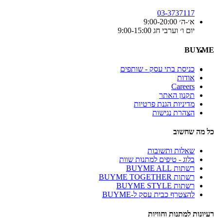
03-3737117
א׳-ה׳ 9:00-20:00
יום ו׳ וערבי חג 9:00-15:00
BUYME
כניסת בתי עסק - שותפים
אודות
Careers
תקנון האתר
מדיניות הגנת פרטיות
הצהרת נגישות
כל מה שחשוב
שאלות ותשובות
בלוג - טיפים למתנות שוות
רשתות BUYME ALL
רשתות BUYME TOGETHER
רשתות BUYME STYLE
להצטרף כבית עסק ל-BUYME
רעיונות למתנות וחוויות