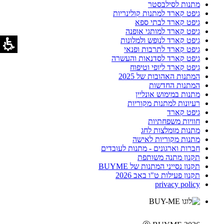
מתנות לסילבסטר
גיפט קארד למתנות קולינריות
גיפט קארד לבתי ספא
גיפט קארד למותגי אופנה
גיפט קארד לנופש ולמלונות
גיפט קארד לתרבות ופנאי
גיפט קארד לסדנאות והעשרה
גיפט קארד ליופי וטיפוח
המתנות האהובות של 2025
המתנות החדשות
מתנות במימוש אונליין
רעיונות למתנות מקוריות
גיפט קארד
חוויות משפחתיות
מתנות מומלצות לחג
מתנות מקוריות לאישה
חברות וארגונים - מתנות לעובדים
תקנון מתנה משותפת
תקנון נסייני המתנות של BUYME
תקנון פעילות ט"ו באב 2026
privacy policy