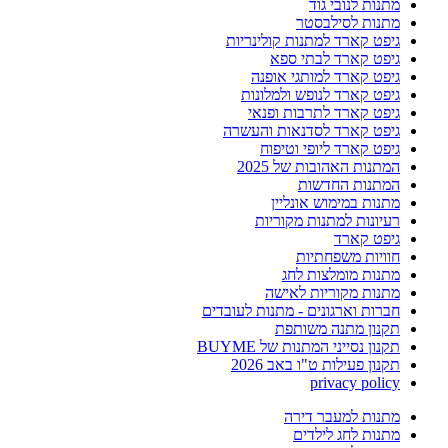
מתנות לנובי גוד
מתנות לסילבסטר
גיפט קארד למתנות קולינריות
גיפט קארד לבתי ספא
גיפט קארד למותגי אופנה
גיפט קארד לנופש ולמלונות
גיפט קארד לתרבות ופנאי
גיפט קארד לסדנאות והעשרה
גיפט קארד ליופי וטיפוח
המתנות האהובות של 2025
המתנות החדשות
מתנות במימוש אונליין
רעיונות למתנות מקוריות
גיפט קארד
חוויות משפחתיות
מתנות מומלצות לחג
מתנות מקוריות לאישה
חברות וארגונים - מתנות לעובדים
תקנון מתנה משותפת
תקנון נסייני המתנות של BUYME
תקנון פעילות ט"ו באב 2026
privacy policy
מתנות למעבר דירה
מתנות לחג לילדים