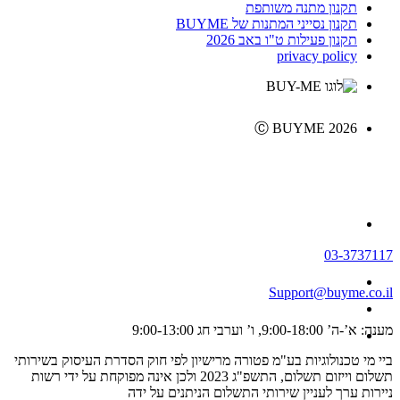
תקנון מתנה משותפת
תקנון נסייני המתנות של BUYME
תקנון פעילות ט"ו באב 2026
privacy policy
Ⓒ BUYME 2026
03-3737117
Support@buyme.co.il
מענה: א’-ה’ 9:00-18:00, ו’ וערבי חג 9:00-13:00
ביי מי טכנולוגיות בע"מ פטורה מרישיון לפי חוק הסדרת העיסוק בשירותי
תשלום וייזום תשלום, התשפ"ג 2023 ולכן אינה מפוקחת על ידי רשות
ניירות ערך לעניין שירותי התשלום הניתנים על ידה