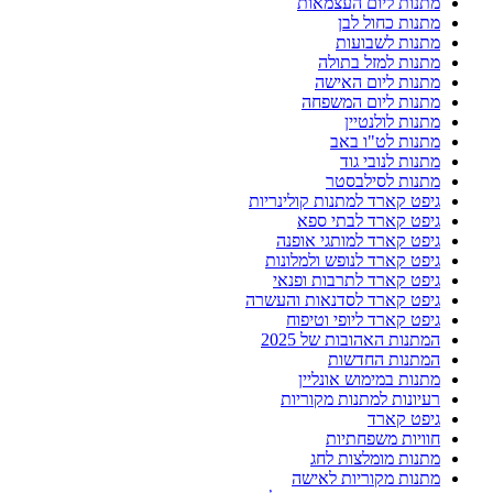
מתנות ליום העצמאות
מתנות כחול לבן
מתנות לשבועות
מתנות למזל בתולה
מתנות ליום האישה
מתנות ליום המשפחה
מתנות לולנטיין
מתנות לט"ו באב
מתנות לנובי גוד
מתנות לסילבסטר
גיפט קארד למתנות קולינריות
גיפט קארד לבתי ספא
גיפט קארד למותגי אופנה
גיפט קארד לנופש ולמלונות
גיפט קארד לתרבות ופנאי
גיפט קארד לסדנאות והעשרה
גיפט קארד ליופי וטיפוח
המתנות האהובות של 2025
המתנות החדשות
מתנות במימוש אונליין
רעיונות למתנות מקוריות
גיפט קארד
חוויות משפחתיות
מתנות מומלצות לחג
מתנות מקוריות לאישה