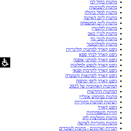
מתנות כחול לבן
מתנות לשבועות
מתנות למזל בתולה
מתנות ליום האישה
מתנות ליום המשפחה
מתנות לולנטיין
מתנות לט"ו באב
מתנות לנובי גוד
מתנות לסילבסטר
גיפט קארד למתנות קולינריות
גיפט קארד לבתי ספא
גיפט קארד למותגי אופנה
גיפט קארד לנופש ולמלונות
גיפט קארד לתרבות ופנאי
גיפט קארד לסדנאות והעשרה
גיפט קארד ליופי וטיפוח
המתנות האהובות של 2025
המתנות החדשות
מתנות במימוש אונליין
רעיונות למתנות מקוריות
גיפט קארד
חוויות משפחתיות
מתנות מומלצות לחג
מתנות מקוריות לאישה
חברות וארגונים - מתנות לעובדים