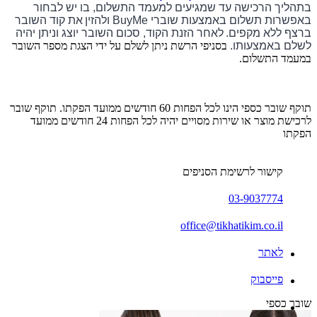
בתהליך הרכישה עד שמגיעים למעמד התשלום, בו יש לבחור
באפשרות תשלום באמצעות שוברי BuyMe ולהזין
את קוד השובר
ברצף ללא מקפים.
לאחר הזנת הקוד, סכום השובר יוצג וניתן יהיה
לשלם באמצעותו.
בסניפי הרשת ניתן לשלם על ידי הצגת מספר השובר
במעמד התשלום.
תוקף שובר כספי הינו לכל הפחות 60 חודשים ממועד הפקתו. תוקף שובר
לרכישת מוצר או שירות מסויים יהיה לכל הפחות 24 חודשים ממועד
הפקתו
קישור לרשימת הסניפים
03-9037774
office@tikhatikim.co.il
לאתר
פייסבוק
שובר כספי