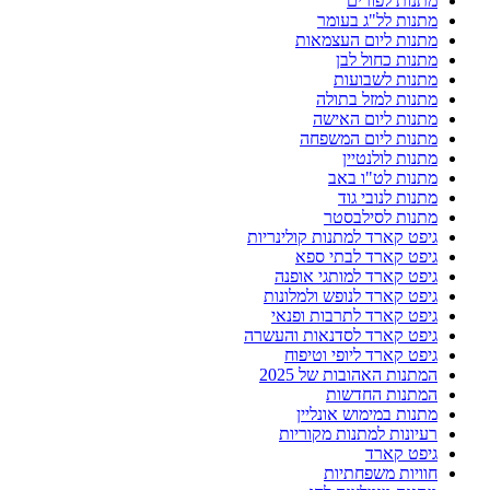
מתנות לפורים
מתנות לל"ג בעומר
מתנות ליום העצמאות
מתנות כחול לבן
מתנות לשבועות
מתנות למזל בתולה
מתנות ליום האישה
מתנות ליום המשפחה
מתנות לולנטיין
מתנות לט"ו באב
מתנות לנובי גוד
מתנות לסילבסטר
גיפט קארד למתנות קולינריות
גיפט קארד לבתי ספא
גיפט קארד למותגי אופנה
גיפט קארד לנופש ולמלונות
גיפט קארד לתרבות ופנאי
גיפט קארד לסדנאות והעשרה
גיפט קארד ליופי וטיפוח
המתנות האהובות של 2025
המתנות החדשות
מתנות במימוש אונליין
רעיונות למתנות מקוריות
גיפט קארד
חוויות משפחתיות