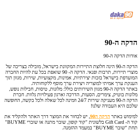
הדקה ה-90
אודות הדקה ה-90
הדקה ה-90 הינה חלוצת התיירות המקוונת בישראל, מובילה בצריכה של
מוצרי תיירות, תרבות ופנאי. הדקה ה- 90 שואפת בכל עת להיות החברה
המועדפת בישראל בזכות יצירתיות, אמינות, מקצועיות, שירות, מגוון תוך
הענקת ערך אמיתי למוצריה ויצירת ערך מוסף ללקוחותיה.
באתר הדקה ה-90 מגוון השירותים כולל: מלונות, טיסות, חבילות נופש,
מלונות בוטיק, צימרים, הסעות, הדרכה וארגון פעילויות נלוות. חברת
הדקה ה-90 מעניקה שירות 24/7 וזמינה לכל שאלה ולכל בקשה, החופשה
שלכם היא העבודה שלנו!
למימוש באתר
הדקה ה90
, יש לבחור את המוצר דרך האתר ולהקליד את
קוד ה-
Gift Card בלשונית "קוד קופון, שובר מתנה או שוברי BUYME"
תחת "שובר BUYME"
במעמד ההזמנה.