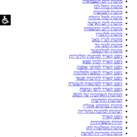
מתנות ליום העצמאות
מתנות כחול לבן
מתנות לשבועות
מתנות למזל בתולה
מתנות ליום האישה
מתנות ליום המשפחה
מתנות לולנטיין
מתנות לט"ו באב
מתנות לנובי גוד
מתנות לסילבסטר
גיפט קארד למתנות קולינריות
גיפט קארד לבתי ספא
גיפט קארד למותגי אופנה
גיפט קארד לנופש ולמלונות
גיפט קארד לתרבות ופנאי
גיפט קארד לסדנאות והעשרה
גיפט קארד ליופי וטיפוח
המתנות האהובות של 2025
המתנות החדשות
מתנות במימוש אונליין
רעיונות למתנות מקוריות
גיפט קארד
חוויות משפחתיות
מתנות מומלצות לחג
מתנות מקוריות לאישה