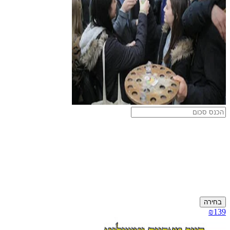
בחירה
₪139