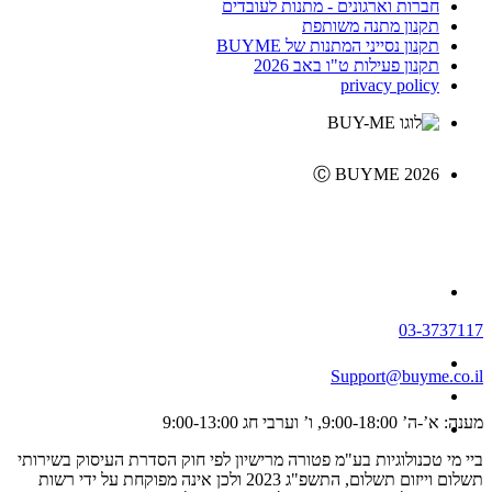
חברות וארגונים - מתנות לעובדים
תקנון מתנה משותפת
תקנון נסייני המתנות של BUYME
תקנון פעילות ט"ו באב 2026
privacy policy
Ⓒ BUYME 2026
03-3737117
Support@buyme.co.il
מענה: א’-ה’ 9:00-18:00, ו’ וערבי חג 9:00-13:00
ביי מי טכנולוגיות בע"מ פטורה מרישיון לפי חוק הסדרת העיסוק בשירותי
תשלום וייזום תשלום, התשפ"ג 2023 ולכן אינה מפוקחת על ידי רשות