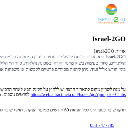
Israel-2GO
אודות Israel-2GO
Israel-2GO היא חברת תיירות ירושלמית עתירת ניסיון המתמחה בבנ
קולינריים, סיורי טעימות בשוק מחנה יהודה ובשכונת נחלאות, סיור חיי ה
בימי חודש אלול ועוד. ניתן ליהנות מסיורים פרטיים לקבוצות או משפחות 
על מנת לשריין מקום לתאריך הרצוי יש ללחוץ על הלינק הבא לאחר הרכיש
https://web.attractinet.co.il/Israel2go/?jumpTo=Clubs
לפרטים נוספים: 053-7477785.
תוקף שובר כספי הינו לכל הפחות 60 חודשים ממועד הפקתו. תוקף שובר לרכישת מוצר או שירות מסויים יהיה לכל הפחות 24 חודשים ממועד הפקתו
053-7477785