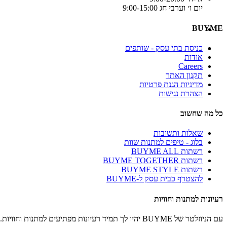
יום ו׳ וערבי חג 9:00-15:00
BUYME
כניסת בתי עסק - שותפים
אודות
Careers
תקנון האתר
מדיניות הגנת פרטיות
הצהרת נגישות
כל מה שחשוב
שאלות ותשובות
בלוג - טיפים למתנות שוות
רשתות BUYME ALL
רשתות BUYME TOGETHER
רשתות BUYME STYLE
להצטרף כבית עסק ל-BUYME
רעיונות למתנות וחוויות
עם הניוזלטר של BUYME יהיו לך תמיד רעיונות מפתיעים למתנות וחוויות.