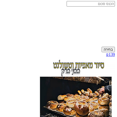
בחירה
₪139