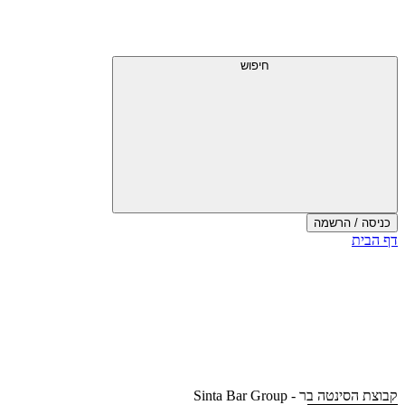
דלג
תפריט
מעל
עליון
תפריט
עליון
חיפוש
כניסה / הרשמה
סוף
דף הבית
אזור
תפריט
עליון
קבוצת הסינטה בר - Sinta Bar Group