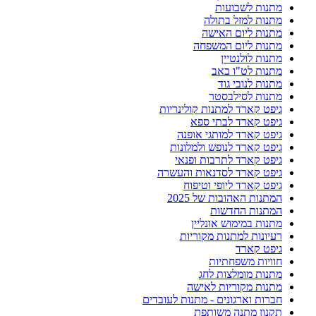
מתנות לשבועות
מתנות למזל בתולה
מתנות ליום האישה
מתנות ליום המשפחה
מתנות לולנטיין
מתנות לט"ו באב
מתנות לנובי גוד
מתנות לסילבסטר
גיפט קארד למתנות קולינריות
גיפט קארד לבתי ספא
גיפט קארד למותגי אופנה
גיפט קארד לנופש ולמלונות
גיפט קארד לתרבות ופנאי
גיפט קארד לסדנאות והעשרה
גיפט קארד ליופי וטיפוח
המתנות האהובות של 2025
המתנות החדשות
מתנות במימוש אונליין
רעיונות למתנות מקוריות
גיפט קארד
חוויות משפחתיות
מתנות מומלצות לחג
מתנות מקוריות לאישה
חברות וארגונים - מתנות לעובדים
תקנון מתנה משותפת