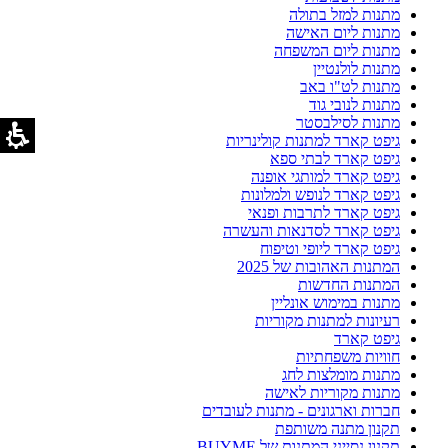
מתנות למזל בתולה
מתנות ליום האישה
מתנות ליום המשפחה
מתנות לולנטיין
מתנות לט"ו באב
מתנות לנובי גוד
מתנות לסילבסטר
גיפט קארד למתנות קולינריות
גיפט קארד לבתי ספא
גיפט קארד למותגי אופנה
גיפט קארד לנופש ולמלונות
גיפט קארד לתרבות ופנאי
גיפט קארד לסדנאות והעשרה
גיפט קארד ליופי וטיפוח
המתנות האהובות של 2025
המתנות החדשות
מתנות במימוש אונליין
רעיונות למתנות מקוריות
גיפט קארד
חוויות משפחתיות
מתנות מומלצות לחג
מתנות מקוריות לאישה
חברות וארגונים - מתנות לעובדים
תקנון מתנה משותפת
תקנון נסייני המתנות של BUYME