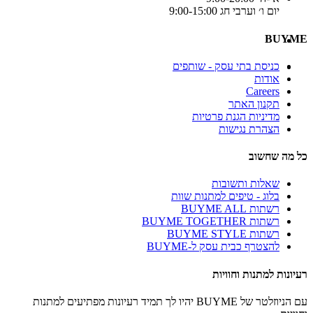
יום ו׳ וערבי חג 9:00-15:00
BUYME
כניסת בתי עסק - שותפים
אודות
Careers
תקנון האתר
מדיניות הגנת פרטיות
הצהרת נגישות
כל מה שחשוב
שאלות ותשובות
בלוג - טיפים למתנות שוות
רשתות BUYME ALL
רשתות BUYME TOGETHER
רשתות BUYME STYLE
להצטרף כבית עסק ל-BUYME
רעיונות למתנות וחוויות
עם הניוזלטר של BUYME יהיו לך תמיד רעיונות מפתיעים למתנות