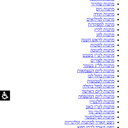
מתנות שחרור
מתנות גיוס
מתנות תודה
מתנות למילואים
מתנה למפקד/ת
מתנות לקיץ
מתנות לחג
מתנות לראש השנה
מתנות לסוכות
מתנות לחנוכה
מתנות לט"ו בשבט
מתנות לפורים
מתנות לל"ג בעומר
מתנות ליום העצמאות
מתנות כחול לבן
מתנות לשבועות
מתנות למזל בתולה
מתנות ליום האישה
מתנות ליום המשפחה
מתנות לולנטיין
מתנות לט"ו באב
מתנות לנובי גוד
מתנות לסילבסטר
גיפט קארד למתנות קולינריות
גיפט קארד לבתי ספא