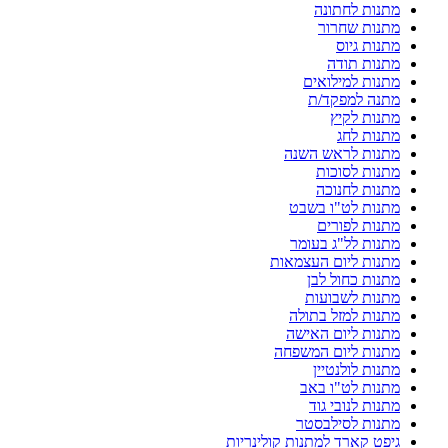
מתנות לחתונה
מתנות שחרור
מתנות גיוס
מתנות תודה
מתנות למילואים
מתנה למפקד/ת
מתנות לקיץ
מתנות לחג
מתנות לראש השנה
מתנות לסוכות
מתנות לחנוכה
מתנות לט"ו בשבט
מתנות לפורים
מתנות לל"ג בעומר
מתנות ליום העצמאות
מתנות כחול לבן
מתנות לשבועות
מתנות למזל בתולה
מתנות ליום האישה
מתנות ליום המשפחה
מתנות לולנטיין
מתנות לט"ו באב
מתנות לנובי גוד
מתנות לסילבסטר
גיפט קארד למתנות קולינריות