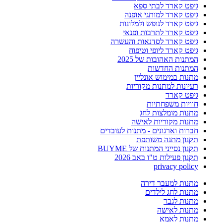
גיפט קארד לבתי ספא
גיפט קארד למותגי אופנה
גיפט קארד לנופש ולמלונות
גיפט קארד לתרבות ופנאי
גיפט קארד לסדנאות והעשרה
גיפט קארד ליופי וטיפוח
המתנות האהובות של 2025
המתנות החדשות
מתנות במימוש אונליין
רעיונות למתנות מקוריות
גיפט קארד
חוויות משפחתיות
מתנות מומלצות לחג
מתנות מקוריות לאישה
חברות וארגונים - מתנות לעובדים
תקנון מתנה משותפת
תקנון נסייני המתנות של BUYME
תקנון פעילות ט"ו באב 2026
privacy policy
מתנות למעבר דירה
מתנות לחג לילדים
מתנות לגבר
מתנות לאישה
מתנות לאמא