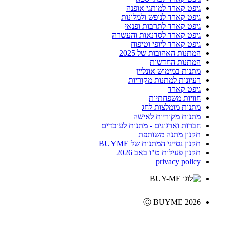
גיפט קארד למותגי אופנה
גיפט קארד לנופש ולמלונות
גיפט קארד לתרבות ופנאי
גיפט קארד לסדנאות והעשרה
גיפט קארד ליופי וטיפוח
המתנות האהובות של 2025
המתנות החדשות
מתנות במימוש אונליין
רעיונות למתנות מקוריות
גיפט קארד
חוויות משפחתיות
מתנות מומלצות לחג
מתנות מקוריות לאישה
חברות וארגונים - מתנות לעובדים
תקנון מתנה משותפת
תקנון נסייני המתנות של BUYME
תקנון פעילות ט"ו באב 2026
privacy policy
Ⓒ BUYME 2026