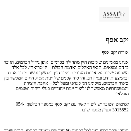
יקב אסף
אודות יקב אסף
אנחנו מאמינים שאיכות היין מתחילה בכרמים. אופן גידול הכרמים, הגובה
בו הם נמצאים, תנאי האקלים ואדמת הבזלת – ה"טרואר", לכל אלה
השפעה ישירה על איכות הענבים. ייצור היין בהמשך נעשה מתוך אהבה
ובאמצעות ידע ונסיון רב. זהו סוד קסמם של יינות אסף. החוט המקשר בין
טיפוח הכרמים, מיקומנו הגיאוגרפי ומעל לכל – אהבת היצירה
והמשפחתיות מאפשר לנו ליצור יינות ייחודיים בעלי ריחות וטעמים
מופלאים.
למימוש השובר יש ליצור קשר עם יקב אסף במספר הטלפון: 054-
3915552 ולציין מספר שובר.
תוקף שובר כספי הינו לכל הפחות 60 חודשים ממועד הפקתו. תוקף שובר