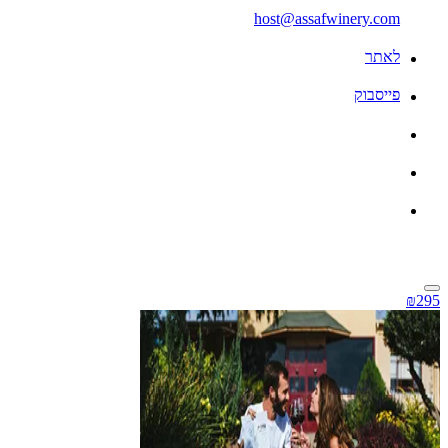
host@assafwinery.com
לאתר
פייסבוק
₪295