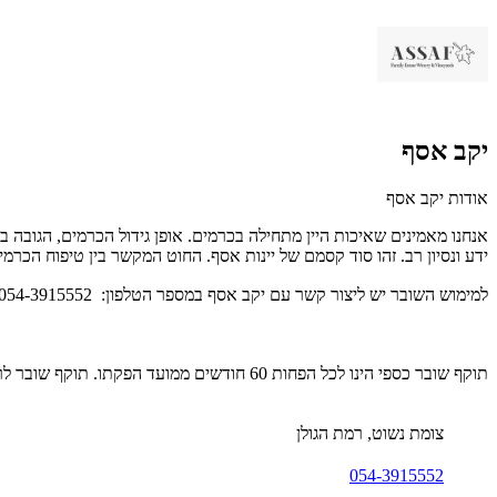
יקב אסף
אודות יקב אסף
אנחנו מאמינים שאיכות היין מתחילה בכרמים. אופן גידול הכרמים, הגובה
ידע ונסיון רב. זהו סוד קסמם של יינות אסף. החוט המקשר בין טיפוח הכרמי
למימוש השובר יש ליצור קשר עם יקב אסף במספר הטלפון: 054-3915552 ולציין מספר שובר.
תוקף שובר כספי הינו לכל הפחות 60 חודשים ממועד הפקתו. תוקף שובר לרכישת מוצר או שירות מסויים יהיה לכל הפחות 24 חודשים ממועד הפקתו
צומת נשוט, רמת הגולן
054-3915552