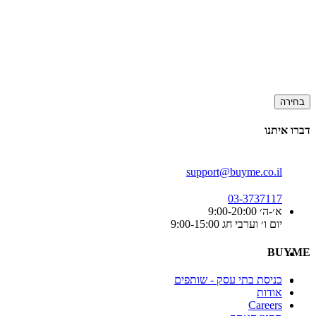
בחירה
דברו איתנו
support@buyme.co.il
03-3737117
א׳-ה׳ 9:00-20:00
יום ו׳ וערבי חג 9:00-15:00
BUYME
כניסת בתי עסק - שותפים
אודות
Careers