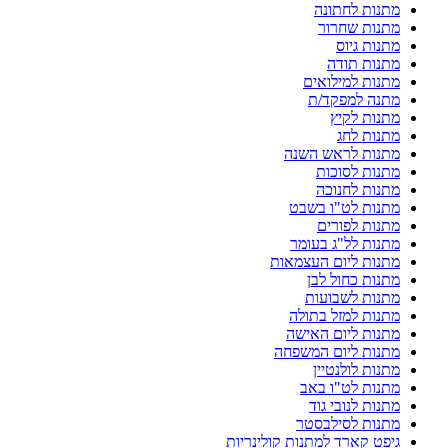
מתנות לחתונה
מתנות שחרור
מתנות גיוס
מתנות תודה
מתנות למילואים
מתנה למפקד/ת
מתנות לקיץ
מתנות לחג
מתנות לראש השנה
מתנות לסוכות
מתנות לחנוכה
מתנות לט"ו בשבט
מתנות לפורים
מתנות לל"ג בעומר
מתנות ליום העצמאות
מתנות כחול לבן
מתנות לשבועות
מתנות למזל בתולה
מתנות ליום האישה
מתנות ליום המשפחה
מתנות לולנטיין
מתנות לט"ו באב
מתנות לנובי גוד
מתנות לסילבסטר
גיפט קארד למתנות קולינריות