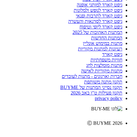
גיפט קארד למותגי אופנה
גיפט קארד לנופש ולמלונות
גיפט קארד לתרבות ופנאי
גיפט קארד לסדנאות והעשרה
גיפט קארד ליופי וטיפוח
המתנות האהובות של 2025
המתנות החדשות
מתנות במימוש אונליין
רעיונות למתנות מקוריות
גיפט קארד
חוויות משפחתיות
מתנות מומלצות לחג
מתנות מקוריות לאישה
חברות וארגונים - מתנות לעובדים
תקנון מתנה משותפת
תקנון נסייני המתנות של BUYME
תקנון פעילות ט"ו באב 2026
privacy policy
Ⓒ BUYME 2026