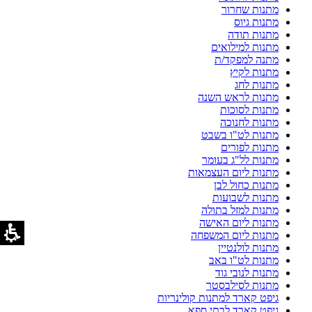
מתנות שחרור
מתנות גיוס
מתנות תודה
מתנות למילואים
מתנה למפקד/ת
מתנות לקיץ
מתנות לחג
מתנות לראש השנה
מתנות לסוכות
מתנות לחנוכה
מתנות לט"ו בשבט
מתנות לפורים
מתנות לל"ג בעומר
מתנות ליום העצמאות
מתנות כחול לבן
מתנות לשבועות
מתנות למזל בתולה
מתנות ליום האישה
מתנות ליום המשפחה
מתנות לולנטיין
מתנות לט"ו באב
מתנות לנובי גוד
מתנות לסילבסטר
גיפט קארד למתנות קולינריות
גיפט קארד לבתי ספא