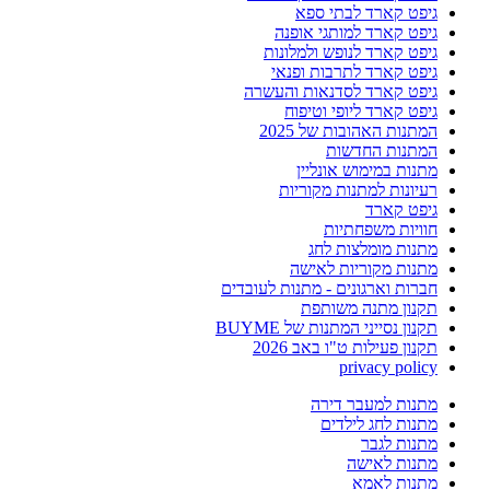
גיפט קארד לבתי ספא
גיפט קארד למותגי אופנה
גיפט קארד לנופש ולמלונות
גיפט קארד לתרבות ופנאי
גיפט קארד לסדנאות והעשרה
גיפט קארד ליופי וטיפוח
המתנות האהובות של 2025
המתנות החדשות
מתנות במימוש אונליין
רעיונות למתנות מקוריות
גיפט קארד
חוויות משפחתיות
מתנות מומלצות לחג
מתנות מקוריות לאישה
חברות וארגונים - מתנות לעובדים
תקנון מתנה משותפת
תקנון נסייני המתנות של BUYME
תקנון פעילות ט"ו באב 2026
privacy policy
מתנות למעבר דירה
מתנות לחג לילדים
מתנות לגבר
מתנות לאישה
מתנות לאמא