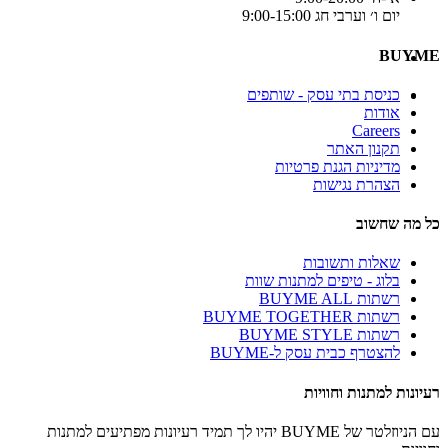
יום ו׳ וערבי חג 9:00-15:00
BUYME
כניסת בתי עסק - שותפים
אודות
Careers
תקנון האתר
מדיניות הגנת פרטיות
הצהרת נגישות
כל מה שחשוב
שאלות ותשובות
בלוג - טיפים למתנות שוות
רשתות BUYME ALL
רשתות BUYME TOGETHER
רשתות BUYME STYLE
להצטרף כבית עסק ל-BUYME
רעיונות למתנות וחוויות
עם הניוזלטר של BUYME יהיו לך תמיד רעיונות מפתיעים למתנות