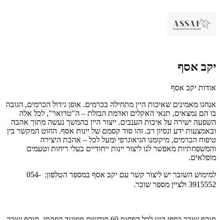
יקב אסף
אודות יקב אסף
אנחנו מאמינים שאיכות היין מתחילה בכרמים. אופן גידול הכרמים, הגובה
בו הם נמצאים, תנאי האקלים ואדמת הבזלת – ה"טרואר", לכל אלה
השפעה ישירה על איכות הענבים. ייצור היין בהמשך נעשה מתוך אהבה
ובאמצעות ידע ונסיון רב. זהו סוד קסמם של יינות אסף. החוט המקשר בין
טיפוח הכרמים, מיקומנו הגיאוגרפי ומעל לכל – אהבת היצירה
והמשפחתיות מאפשר לנו ליצור יינות ייחודיים בעלי ריחות וטעמים
מופלאים.
למימוש השובר יש ליצור קשר עם יקב אסף במספר הטלפון: 054-
3915552 ולציין מספר שובר.
תוקף שובר כספי הינו לכל הפחות 60 חודשים ממועד הפקתו. תוקף שובר