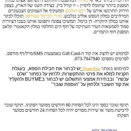
הדרומית ביותר בארץ-
באילת
המהפנטת והלוהטת תשתזפו אצלנו במלון
המפנק ביותר שתוכלו לדמיין – יו קורל ביץ. בצידה השני של הארץ, בצפון
הירוק תתרגשו איתנו על
רכס הגלבוע
המשקיף אל העמקים הצבעוניים
המרהיבים במלון הנופש אוליב בגלבוע.
בהרי הכרמל שבחיפה
תוכלו לבקר
אותנו במלון היוקרה- דן כרמל. תמשיכו צפונה ותפגשו אותנו בעכו הציורית
סמוך לסמטאות העיר העתיקה על חוף הים החלומי במלון הקאנטרי קלאב
המפנק חוף התמרים.
למימוש יש להציג את קוד ה-Gift Card באמצעות SMS/מייל/דף מודפס.
לפרטים נוספים: 073-7947940.
למימוש באתר
ShareSpa
י
ש לבחור את חבילת הספא, בעגלת
הקניות למלא את פרטי ההתקשרות, ללחוץ על כפתור "שלם
עכשיו" ובבחירת אמצעי התשלום יש לבחור בBUYME ולהקליד
את קוד השובר וללחוץ על "הוספת שובר"
תוקף שובר כספי הינו לכל הפחות 60 חודשים ממועד הפקתו. תוקף שובר
לרכישת מוצר או שירות מסויים יהיה לכל הפחות 24 חודשים ממועד
הפקתו