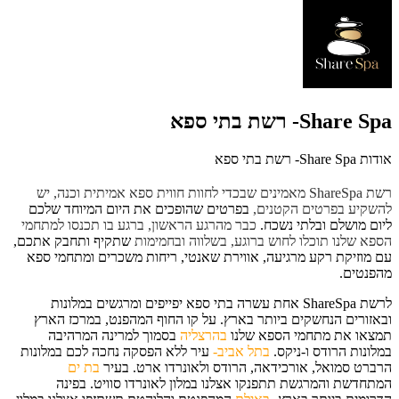
Share Spa- רשת בתי ספא
אודות Share Spa- רשת בתי ספא
רשת ShareSpa מאמינים שבכדי לחוות חווית ספא אמיתית וכנה, יש
להשקיע בפרטים הקטנים,
בפרטים שהופכים את היום המיוחד שלכם
ליום מושלם ובלתי נשכח.
כבר מהרגע הראשון, ברגע בו תכנסו למתחמי
הספא שלנו תוכלו לחוש ברוגע, בשלווה ובחמימות
שתקיף ותחבק אתכם,
עם מוזיקת רקע מרגיעה, אווירת שאנטי, ריחות משכרים ומתחמי ספא
מהפנטים.
לרשת ShareSpa אחת עשרה בתי ספא יפייפים ומרגשים במלונות
ובאזורים הנחשקים ביותר בארץ. על קו החוף המהפנט, במרכז הארץ
תמצאו את מתחמי הספא שלנו
בהרצליה
בסמוך למרינה המרהיבה
במלונות הרודס ו-ניקס.
בתל אביב-
עיר ללא הפסקה נחכה לכם במלונות
הרברט סמואל, אורכידאה, הרודס ולאונרדו ארט. בעיר
בת ים
המתחדשת והמרגשת תתפנקו אצלנו במלון לאונרדו סוויט. בפינה