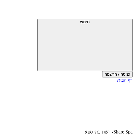
דלג
תפריט
מעל
עליון
תפריט
עליון
חיפוש
כניסה / הרשמה
סוף
דף הבית
אזור
תפריט
עליון
Share Spa- רשת בתי ספא