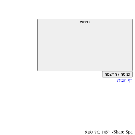
דלג
תפריט
מעל
עליון
תפריט
עליון
חיפוש
כניסה / הרשמה
סוף
דף הבית
אזור
תפריט
עליון
Share Spa- רשת בתי ספא