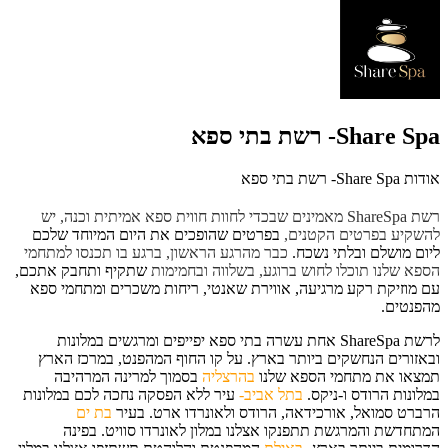
Share Spa- רשת בתי ספא
אודות Share Spa- רשת בתי ספא
רשת ShareSpa מאמינים שבכדי לחוות חווית ספא אמיתית וכנה, יש
להשקיע בפרטים הקטנים,
בפרטים שהופכים את היום המיוחד שלכם
ליום מושלם ובלתי נשכח.
כבר מהרגע הראשון, ברגע בו תכנסו למתחמי
הספא שלנו תוכלו לחוש ברוגע, בשלווה ובחמימות
שתקיף ותחבק אתכם,
עם מוזיקת רקע מרגיעה, אווירת שאנטי, ריחות משכרים ומתחמי ספא
מהפנטים.
לרשת ShareSpa אחת עשרה בתי ספא יפייפים ומרגשים במלונות
ובאזורים הנחשקים ביותר בארץ. על קו החוף המהפנט, במרכז הארץ
תמצאו את מתחמי הספא שלנו
בהרצליה
בסמוך למרינה המרהיבה
במלונות הרודס ו-ניקס.
בתל אביב-
עיר ללא הפסקה נחכה לכם במלונות
הרברט סמואל, אורכידאה, הרודס ולאונרדו ארט. בעיר
בת ים
המתחדשת והמרגשת תתפנקו אצלנו במלון לאונרדו סוויט. בפינה