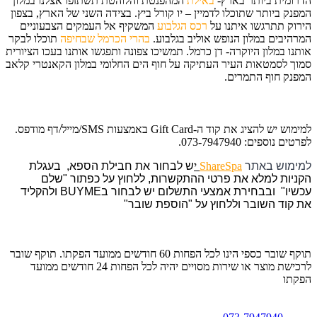
הדרומית ביותר בארץ-
באילת
המהפנטת והלוהטת תשתזפו אצלנו במלון
המפנק ביותר שתוכלו לדמיין – יו קורל ביץ. בצידה השני של הארץ, בצפון
הירוק תתרגשו איתנו על
רכס הגלבוע
המשקיף אל העמקים הצבעוניים
המרהיבים במלון הנופש אוליב בגלבוע.
בהרי הכרמל שבחיפה
תוכלו לבקר
אותנו במלון היוקרה- דן כרמל. תמשיכו צפונה ותפגשו אותנו בעכו הציורית
סמוך לסמטאות העיר העתיקה על חוף הים החלומי במלון הקאנטרי קלאב
המפנק חוף התמרים.
למימוש יש להציג את קוד ה-Gift Card באמצעות SMS/מייל/דף מודפס.
לפרטים נוספים: 073-7947940.
למימוש באתר
ShareSpa
י
ש לבחור את חבילת הספא, בעגלת
הקניות למלא את פרטי ההתקשרות, ללחוץ על כפתור "שלם
עכשיו" ובבחירת אמצעי התשלום יש לבחור בBUYME ולהקליד
את קוד השובר וללחוץ על "הוספת שובר"
תוקף שובר כספי הינו לכל הפחות 60 חודשים ממועד הפקתו. תוקף שובר
לרכישת מוצר או שירות מסויים יהיה לכל הפחות 24 חודשים ממועד
הפקתו