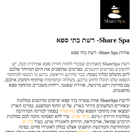
Share Spa- רשת בתי ספא
אודות Share Spa- רשת בתי ספא
רשת ShareSpa מאמינים שבכדי לחוות חווית ספא אמיתית וכנה, יש
להשקיע בפרטים הקטנים,
בפרטים שהופכים את היום המיוחד שלכם
ליום מושלם ובלתי נשכח.
כבר מהרגע הראשון, ברגע בו תכנסו למתחמי
הספא שלנו תוכלו לחוש ברוגע, בשלווה ובחמימות
שתקיף ותחבק אתכם,
עם מוזיקת רקע מרגיעה, אווירת שאנטי, ריחות משכרים ומתחמי ספא
מהפנטים.
לרשת ShareSpa אחת עשרה בתי ספא יפייפים ומרגשים במלונות
ובאזורים הנחשקים ביותר בארץ. על קו החוף המהפנט, במרכז הארץ
תמצאו את מתחמי הספא שלנו
בהרצליה
בסמוך למרינה המרהיבה
במלונות הרודס ו-ניקס.
בתל אביב-
עיר ללא הפסקה נחכה לכם במלונות
הרברט סמואל, אורכידאה, הרודס ולאונרדו ארט. בעיר
בת ים
המתחדשת והמרגשת תתפנקו אצלנו במלון לאונרדו סוויט. בפינה