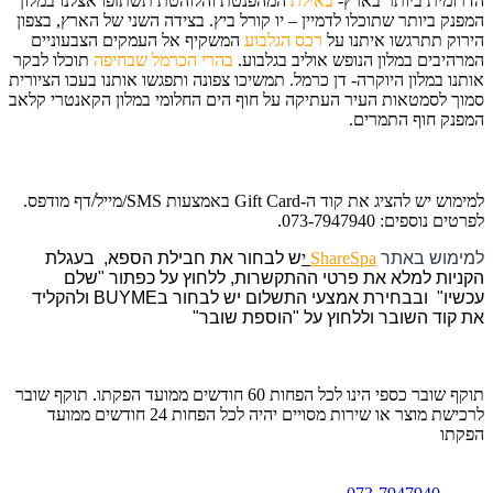
הדרומית ביותר בארץ-
באילת
המהפנטת והלוהטת תשתזפו אצלנו במלון
המפנק ביותר שתוכלו לדמיין – יו קורל ביץ. בצידה השני של הארץ, בצפון
הירוק תתרגשו איתנו על
רכס הגלבוע
המשקיף אל העמקים הצבעוניים
המרהיבים במלון הנופש אוליב בגלבוע.
בהרי הכרמל שבחיפה
תוכלו לבקר
אותנו במלון היוקרה- דן כרמל. תמשיכו צפונה ותפגשו אותנו בעכו הציורית
סמוך לסמטאות העיר העתיקה על חוף הים החלומי במלון הקאנטרי קלאב
המפנק חוף התמרים.
למימוש יש להציג את קוד ה-Gift Card באמצעות SMS/מייל/דף מודפס.
לפרטים נוספים: 073-7947940.
למימוש באתר
ShareSpa
י
ש לבחור את חבילת הספא, בעגלת
הקניות למלא את פרטי ההתקשרות, ללחוץ על כפתור "שלם
עכשיו" ובבחירת אמצעי התשלום יש לבחור בBUYME ולהקליד
את קוד השובר וללחוץ על "הוספת שובר"
תוקף שובר כספי הינו לכל הפחות 60 חודשים ממועד הפקתו. תוקף שובר
לרכישת מוצר או שירות מסויים יהיה לכל הפחות 24 חודשים ממועד
הפקתו