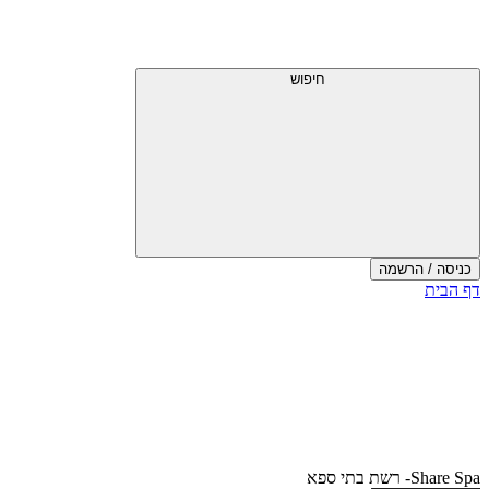
דלג
תפריט
מעל
עליון
תפריט
עליון
חיפוש
כניסה / הרשמה
סוף
דף הבית
אזור
תפריט
עליון
Share Spa- רשת בתי ספא