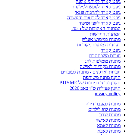
גיפט קארד למותגי אופנה
גיפט קארד לנופש ולמלונות
גיפט קארד לתרבות ופנאי
גיפט קארד לסדנאות והעשרה
גיפט קארד ליופי וטיפוח
המתנות האהובות של 2025
המתנות החדשות
מתנות במימוש אונליין
רעיונות למתנות מקוריות
גיפט קארד
חוויות משפחתיות
מתנות מומלצות לחג
מתנות מקוריות לאישה
חברות וארגונים - מתנות לעובדים
תקנון מתנה משותפת
תקנון נסייני המתנות של BUYME
תקנון פעילות ט"ו באב 2026
privacy policy
מתנות למעבר דירה
מתנות לחג לילדים
מתנות לגבר
מתנות לאישה
מתנות לאמא
מתנות לאבא