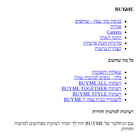
BUYME
כניסת בתי עסק - שותפים
אודות
Careers
תקנון האתר
מדיניות הגנת פרטיות
הצהרת נגישות
כל מה שחשוב
שאלות ותשובות
בלוג - טיפים למתנות שוות
רשתות BUYME ALL
רשתות BUYME TOGETHER
רשתות BUYME STYLE
להצטרף כבית עסק ל-BUYME
רעיונות למתנות וחוויות
עם הניוזלטר של BUYME יהיו לך תמיד רעיונות מפתיעים למתנות
וחוויות.