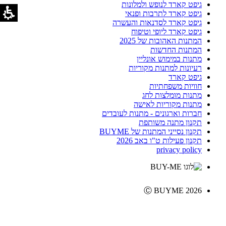
גיפט קארד לנופש ולמלונות
גיפט קארד לתרבות ופנאי
גיפט קארד לסדנאות והעשרה
גיפט קארד ליופי וטיפוח
המתנות האהובות של 2025
המתנות החדשות
מתנות במימוש אונליין
רעיונות למתנות מקוריות
גיפט קארד
חוויות משפחתיות
מתנות מומלצות לחג
מתנות מקוריות לאישה
חברות וארגונים - מתנות לעובדים
תקנון מתנה משותפת
תקנון נסייני המתנות של BUYME
תקנון פעילות ט"ו באב 2026
privacy policy
Ⓒ BUYME 2026