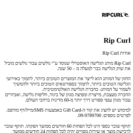
Rip Curl
אודות Rip Curl
Rip Curl מותג הגלישה האוסטרלי שנוסד ע"י גולשים עבור גולשים מוביל
את שוק הגלישה כבר למעלה מ – 50 שנה.
החזון של המותג הוא לייצר את המוצרים הטובים ביותר, לתמוך באירועי
הגלישה הטובים ביותר, לתמוך בספורטאים הטובים ביותר ולהמשיך
לשמור על המותג- כחברת הגלישה האולטימטיבית.
החברה מעצבת, מייצרת ומפיצה מגוון של ביגוד, חליפות גלישה, ואביזרים
עבור מגוון ענפי ספורט דרך יותר מ-60 מדינות ברחבי העולם.
למימוש יש להציג את קוד ה-Gift Card באמצעות SMS/מייל/דף מודפס.
לפרטים נוספים: 09-9789700.
תוקף שובר כספי הינו לכל הפחות 60 חודשים ממועד הפקתו. תוקף שובר
לרכישת מוצר או שירות מסויים יהיה לכל הפחות 24 חודשים ממועד