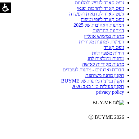
גיפט קארד לנופש ולמלונות
גיפט קארד לתרבות ופנאי
גיפט קארד לסדנאות והעשרה
גיפט קארד ליופי וטיפוח
המתנות האהובות של 2025
המתנות החדשות
מתנות במימוש אונליין
רעיונות למתנות מקוריות
גיפט קארד
חוויות משפחתיות
מתנות מומלצות לחג
מתנות מקוריות לאישה
חברות וארגונים - מתנות לעובדים
תקנון מתנה משותפת
תקנון נסייני המתנות של BUYME
תקנון פעילות ט"ו באב 2026
privacy policy
Ⓒ BUYME 2026