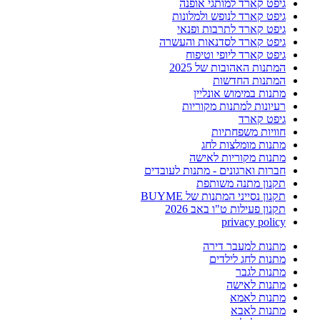
גיפט קארד למותגי אופנה
גיפט קארד לנופש ולמלונות
גיפט קארד לתרבות ופנאי
גיפט קארד לסדנאות והעשרה
גיפט קארד ליופי וטיפוח
המתנות האהובות של 2025
המתנות החדשות
מתנות במימוש אונליין
רעיונות למתנות מקוריות
גיפט קארד
חוויות משפחתיות
מתנות מומלצות לחג
מתנות מקוריות לאישה
חברות וארגונים - מתנות לעובדים
תקנון מתנה משותפת
תקנון נסייני המתנות של BUYME
תקנון פעילות ט"ו באב 2026
privacy policy
מתנות למעבר דירה
מתנות לחג לילדים
מתנות לגבר
מתנות לאישה
מתנות לאמא
מתנות לאבא