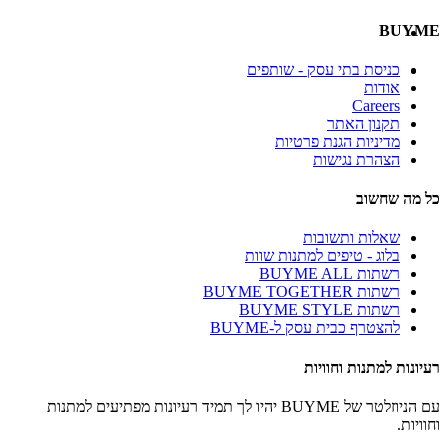
BUYME
כניסת בתי עסק - שותפים
אודות
Careers
תקנון האתר
מדיניות הגנת פרטיות
הצהרת נגישות
כל מה שחשוב
שאלות ותשובות
בלוג - טיפים למתנות שוות
רשתות BUYME ALL
רשתות BUYME TOGETHER
רשתות BUYME STYLE
להצטרף כבית עסק ל-BUYME
רעיונות למתנות וחוויות
עם הניוזלטר של BUYME יהיו לך תמיד רעיונות מפתיעים למתנות
וחוויות.