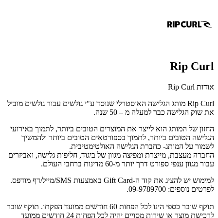
Rip Curl
אודות Rip Curl
Rip Curl מותג הגלישה האוסטרלי שנוסד ע"י גולשים עבור גולשים מוביל
את שוק הגלישה כבר למעלה מ – 50 שנה.
החזון של המותג הוא לייצר את המוצרים הטובים ביותר, לתמוך באירועי
הגלישה הטובים ביותר, לתמוך בספורטאים הטובים ביותר ולהמשיך
לשמור על המותג- כחברת הגלישה האולטימטיבית.
החברה מעצבת, מייצרת ומפיצה מגוון של ביגוד, חליפות גלישה, ואביזרים
עבור מגוון ענפי ספורט דרך יותר מ-60 מדינות ברחבי העולם.
למימוש יש להציג את קוד ה-Gift Card באמצעות SMS/מייל/דף מודפס.
לפרטים נוספים: 09-9789700.
תוקף שובר כספי הינו לכל הפחות 60 חודשים ממועד הפקתו. תוקף שובר
לרכישת מוצר או שירות מסויים יהיה לכל הפחות 24 חודשים ממועד