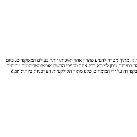
וב אבא הלל ברמת גן, מתוך מטרה להציע פתרון אחר ואיכותי יותר בעולם המשקפיים. כיום
רמה גבוהה במיוחד, ניתן למצוא בכל אחד מסניפי הרשת אופטומטריסטים מומחים
המאושרים ע"י משרד הבריאות, לביצוע בדיקות ולצורכי ייעוץ והתאמה אישית לכל לקוח. בנוסף ניתן למצוא מגוון עצום של מותגים מובילים אשר נבחרו בקפידה על ידי המומחים שלנו מתוך הקולקציות העדכניות ביותר: dior,