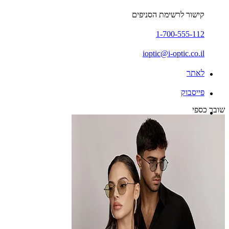
קישור לרשימת הסניפים
1-700-555-112
ioptic@i-optic.co.il
לאתר
פייסבוק
שובר כספי