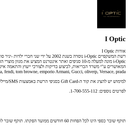
I Optic
אודות I Optic
רשת המשקפיים i-Optic נוסדה בשנת 02
i-Optic מונה למעלה מ-10 סניפים ואתר אינטרנט המצ
abbana, fendi, tom browne, emporio Armani, Gucci, oliverp, Versace, prada
למימוש יש להציג את קוד ה-Gift Card בסניפי הרשת באמצעות SMS/מייל/דף מודפס.
לפרטים נוספים: 1-700-555-112.
תוקף שובר כספי הינו לכל הפחות 60 חודשים ממועד הפקתו. תוקף שובר לרכישת מוצר או שירות מסויים יהיה לכל הפחות 24 חודשים ממועד הפקתו