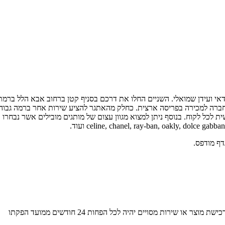
20 על ידי שני חברי ילדות -יניר סודאי ועידן שמואלי. השניים החלו את דרכם בסניף קטן ברח
יע את מגוון מוצרי החברה למכירה בפריסה ארצית. כחלק מהאתגר להציע שירות אחר ב
celine, chanel, ray-ban, oakly, dolce g ועוד.