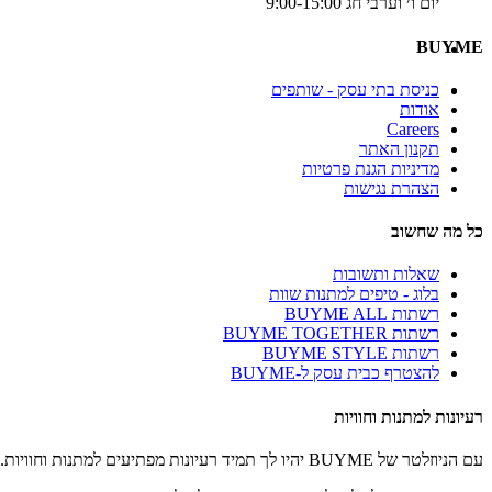
יום ו׳ וערבי חג 9:00-15:00
BUYME
כניסת בתי עסק - שותפים
אודות
Careers
תקנון האתר
מדיניות הגנת פרטיות
הצהרת נגישות
כל מה שחשוב
שאלות ותשובות
בלוג - טיפים למתנות שוות
רשתות BUYME ALL
רשתות BUYME TOGETHER
רשתות BUYME STYLE
להצטרף כבית עסק ל-BUYME
רעיונות למתנות וחוויות
עם הניוזלטר של BUYME יהיו לך תמיד רעיונות מפתיעים למתנות וחוויות.