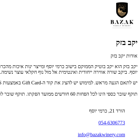
יקב בזק
אודות יקב בזק
יוסף. ביקב שורה אווירה ייחודית ואינטימית אל מול נוף חקלאי עוצר נשימה. 
יש לתאם הגעה מראש. למימוש יש להציג את קוד ה-Gift Card באמצעות SMS/מייל/דף מודפס. לפרטים נוספים: 054-6306773.
תוקף שובר כספי הינו לכל הפחות 60 חודשים ממועד הפקתו. תוקף שובר לרכישת מוצר או שירות מסויים יהיה לכל הפחות 24 חודשים ממועד הפקתו
הורד 21, כרמי יוסף
054-6306773
info@bazakwinery.com