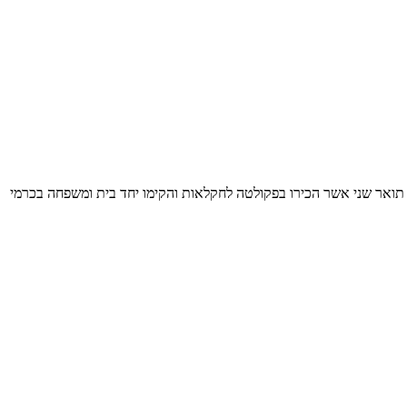
 המשפחתי. היקב הוקם בשנת 2008 על ידי חנן ומלכה בזק, אגרונומים בעלי תואר שני אשר הכירו בפקולטה לחקלאות והקימו יחד בית ומשפחה בכרמי