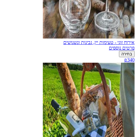
אירוח זוגי - טעימות יין, גבינות ונשנושים
פרטים נוספים
בחירה
₪340