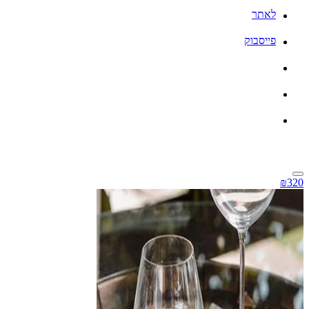
לאתר
פייסבוק
₪320