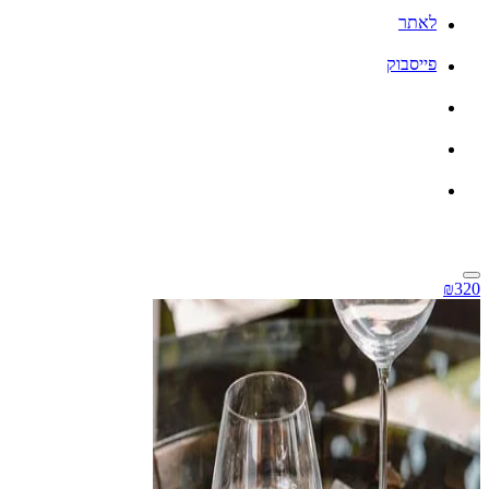
לאתר
פייסבוק
₪320