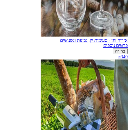
אירוח זוגי - טעימות יין, גבינות ונשנושים
פרטים נוספים
בחירה
₪340