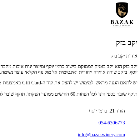
יקב בזק
אודות יקב בזק
יוסף. ביקב שורה אווירה ייחודית ואינטימית אל מול נוף חקלאי עוצר נשימה. 
יש לתאם הגעה מראש. למימוש יש להציג את קוד ה-Gift Card באמצעות SMS/מייל/דף מודפס. לפרטים נוספים: 054-6306773.
תוקף שובר כספי הינו לכל הפחות 60 חודשים ממועד הפקתו. תוקף שובר לרכישת מוצר או שירות מסויים יהיה לכל הפחות 24 חודשים ממועד הפקתו
הורד 21, כרמי יוסף
054-6306773
info@bazakwinery.com