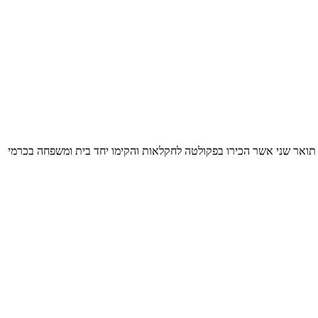
 המשפחתי. היקב הוקם בשנת 2008 על ידי חנן ומלכה בזק, אגרונומים בעלי תואר שני אשר הכירו בפקולטה לחקלאות והקימו יחד בית ומשפחה בכרמי