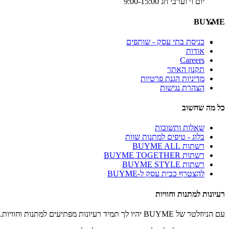
יום ו׳ וערבי חג 9:00-15:00
BUYME
כניסת בתי עסק - שותפים
אודות
Careers
תקנון האתר
מדיניות הגנת פרטיות
הצהרת נגישות
כל מה שחשוב
שאלות ותשובות
בלוג - טיפים למתנות שוות
רשתות BUYME ALL
רשתות BUYME TOGETHER
רשתות BUYME STYLE
להצטרף כבית עסק ל-BUYME
רעיונות למתנות וחוויות
עם הניוזלטר של BUYME יהיו לך תמיד רעיונות מפתיעים למתנות וחוויות.