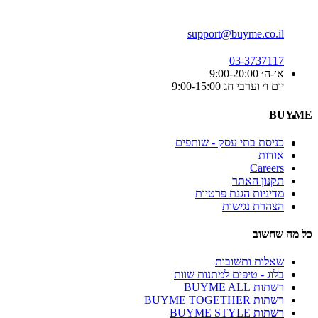
support@buyme.co.il
03-3737117
א׳-ה׳ 9:00-20:00
יום ו׳ וערבי חג 9:00-15:00
BUYME
כניסת בתי עסק - שותפים
אודות
Careers
תקנון האתר
מדיניות הגנת פרטיות
הצהרת נגישות
כל מה שחשוב
שאלות ותשובות
בלוג - טיפים למתנות שוות
רשתות BUYME ALL
רשתות BUYME TOGETHER
רשתות BUYME STYLE