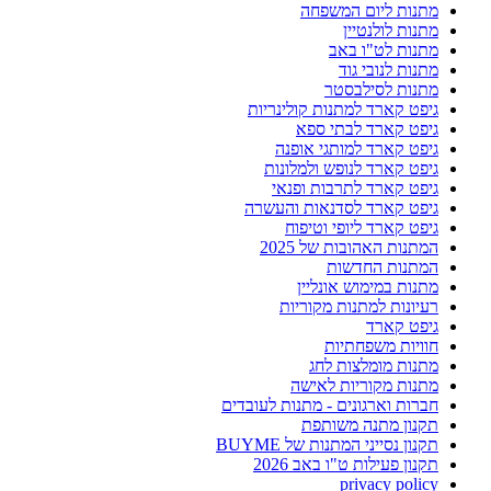
מתנות ליום המשפחה
מתנות לולנטיין
מתנות לט"ו באב
מתנות לנובי גוד
מתנות לסילבסטר
גיפט קארד למתנות קולינריות
גיפט קארד לבתי ספא
גיפט קארד למותגי אופנה
גיפט קארד לנופש ולמלונות
גיפט קארד לתרבות ופנאי
גיפט קארד לסדנאות והעשרה
גיפט קארד ליופי וטיפוח
המתנות האהובות של 2025
המתנות החדשות
מתנות במימוש אונליין
רעיונות למתנות מקוריות
גיפט קארד
חוויות משפחתיות
מתנות מומלצות לחג
מתנות מקוריות לאישה
חברות וארגונים - מתנות לעובדים
תקנון מתנה משותפת
תקנון נסייני המתנות של BUYME
תקנון פעילות ט"ו באב 2026
privacy policy