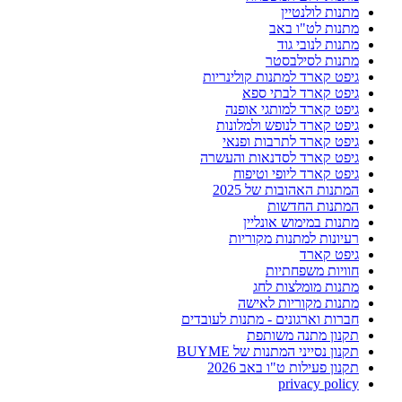
מתנות לולנטיין
מתנות לט"ו באב
מתנות לנובי גוד
מתנות לסילבסטר
גיפט קארד למתנות קולינריות
גיפט קארד לבתי ספא
גיפט קארד למותגי אופנה
גיפט קארד לנופש ולמלונות
גיפט קארד לתרבות ופנאי
גיפט קארד לסדנאות והעשרה
גיפט קארד ליופי וטיפוח
המתנות האהובות של 2025
המתנות החדשות
מתנות במימוש אונליין
רעיונות למתנות מקוריות
גיפט קארד
חוויות משפחתיות
מתנות מומלצות לחג
מתנות מקוריות לאישה
חברות וארגונים - מתנות לעובדים
תקנון מתנה משותפת
תקנון נסייני המתנות של BUYME
תקנון פעילות ט"ו באב 2026
privacy policy