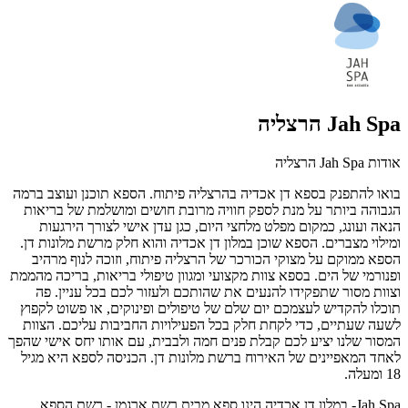
Jah Spa הרצליה
אודות Jah Spa הרצליה
בואו להתפנק בספא דן אכדיה בהרצליה פיתוח. הספא תוכנן ועוצב ברמה
הגבוהה ביותר על מנת לספק חוויה מרובת חושים ומושלמת של בריאות
הנאה ועונג, כמקום מפלט מלחצי היום, כגן עדן אישי לצורך הירגעות
ומילוי מצברים. הספא שוכן במלון דן אכדיה והוא חלק מרשת מלונות דן.
הספא ממוקם על מצוקי הכורכר של הרצליה פיתוח, וזוכה לנוף מרהיב
ופנורמי של הים. בספא צוות מקצועי ומגוון טיפולי בריאות, בריכה מהממת
וצוות מסור שתפקידו להנעים את שהותכם ולעזור לכם בכל עניין. פה
תוכלו להקדיש לעצמכם יום שלם של טיפולים ופינוקים, או פשוט לקפוץ
לשעה שעתיים, כדי לקחת חלק בכל הפעילויות החביבות עליכם. הצוות
המסור שלנו יציע לכם קבלת פנים חמה ולבבית, עם אותו יחס אישי שהפך
לאחד המאפיינים של האירוח ברשת מלונות דן. הכניסה לספא היא מגיל
18 ומעלה.
Jah Spa- במלון דן אכדיה הינו ספא מבית רשת ארגמן - רשת הספא