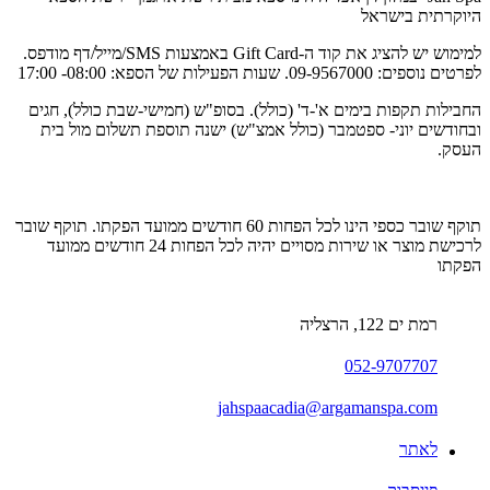
היוקרתית בישראל
למימוש יש להציג את קוד ה-Gift Card באמצעות SMS/מייל/דף מודפס.
לפרטים נוספים: 09-9567000. שעות הפעילות של הספא: 08:00- 17:00
החבילות תקפות בימים א'-ד' (כולל). בסופ"ש (חמישי-שבת כולל), חגים
ובחודשים יוני- ספטמבר (כולל אמצ"ש) ישנה תוספת תשלום מול בית
העסק.
תוקף שובר כספי הינו לכל הפחות 60 חודשים ממועד הפקתו. תוקף שובר
לרכישת מוצר או שירות מסויים יהיה לכל הפחות 24 חודשים ממועד
הפקתו
רמת ים 122, הרצליה
052-9707707
jahspaacadia@argamanspa.com
לאתר