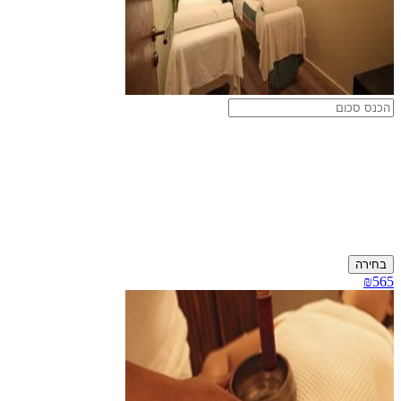
בחירה
₪565