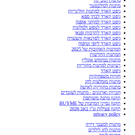
מתנות לנובי גוד
מתנות לסילבסטר
גיפט קארד למתנות קולינריות
גיפט קארד לבתי ספא
גיפט קארד למותגי אופנה
גיפט קארד לנופש ולמלונות
גיפט קארד לתרבות ופנאי
גיפט קארד לסדנאות והעשרה
גיפט קארד ליופי וטיפוח
המתנות האהובות של 2025
המתנות החדשות
מתנות במימוש אונליין
רעיונות למתנות מקוריות
גיפט קארד
חוויות משפחתיות
מתנות מומלצות לחג
מתנות מקוריות לאישה
חברות וארגונים - מתנות לעובדים
תקנון מתנה משותפת
תקנון נסייני המתנות של BUYME
תקנון פעילות ט"ו באב 2026
privacy policy
מתנות למעבר דירה
מתנות לחג לילדים