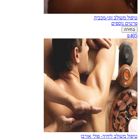
טיפול משולב זוגי-מכביה
פרטים נוספים
בחירה
₪405
טיפול משולב ליחיד- פולי אורבן