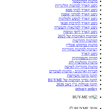
מתנות לסילבסטר
גיפט קארד למתנות קולינריות
גיפט קארד לבתי ספא
גיפט קארד למותגי אופנה
גיפט קארד לנופש ולמלונות
גיפט קארד לתרבות ופנאי
גיפט קארד לסדנאות והעשרה
גיפט קארד ליופי וטיפוח
המתנות האהובות של 2025
המתנות החדשות
מתנות במימוש אונליין
רעיונות למתנות מקוריות
גיפט קארד
חוויות משפחתיות
מתנות מומלצות לחג
מתנות מקוריות לאישה
חברות וארגונים - מתנות לעובדים
תקנון מתנה משותפת
תקנון נסייני המתנות של BUYME
תקנון פעילות ט"ו באב 2026
privacy policy
Ⓒ BUYME 2026