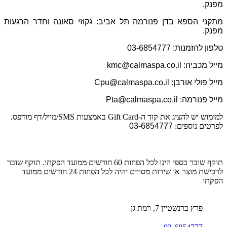
מפנק.
מתקני הספא בדן פנורמה תל אביב: גקוזי סאונה וחדר הרגעות
מפנק.
טלפון להזמנות:
03-6854777
מייל מכביה:
kmc@calmaspa.co.il
מייל פולי אורבן:
almaspa.co.il
Cpu@c
מייל פנורמה:
almaspa.co.il
Pta@c
למימוש יש להציג את קוד ה-Gift Card באמצעות SMS/מייל/דף מודפס.
לפרטים נוספים:
03-6854777
תוקף שובר כספי הינו לכל הפחות 60 חודשים ממועד הפקתו. תוקף שובר
לרכישת מוצר או שירות מסויים יהיה לכל הפחות 24 חודשים ממועד
הפקתו
פרץ ברנשטיין 7, רמת גן