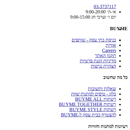
03-3737117
א׳-ה׳ 9:00-20:00
יום ו׳ וערבי חג 9:00-15:00
BUYME
כניסת בתי עסק - שותפים
אודות
Careers
תקנון האתר
מדיניות הגנת פרטיות
הצהרת נגישות
כל מה שחשוב
שאלות ותשובות
בלוג - טיפים למתנות שוות
רשתות BUYME ALL
רשתות BUYME TOGETHER
רשתות BUYME STYLE
להצטרף כבית עסק ל-BUYME
רעיונות למתנות וחוויות